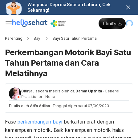
Waspadai Depresi Setelah Lahiran, Cek
Sekarang!
Parenting
Bayi
Bayi Satu Tahun Pertama
Perkembangan Motorik Bayi Satu
Tahun Pertama dan Cara
Melatihnya
Ditinjau secara medis oleh
dr. Damar Upahita
·
General
Practitioner
·
None
Ditulis oleh
Atifa Adlina
·
Tanggal diperbarui 07/09/2023
Fase
perkembangan bayi
berkaitan erat dengan
kemampuan motorik. Baik kemampuan motorik halus