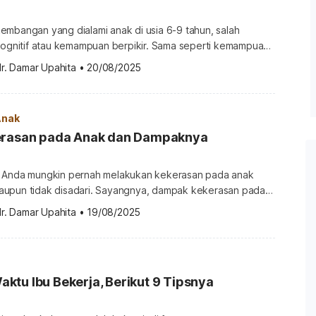
embangan yang dialami anak di usia 6-9 tahun, salah
 kognitif atau kemampuan berpikir. Sama seperti kemampuan
f juga perlu diasah sejak dini agar berkembang dengan baik
r. Damar Upahita
•
20/08/2025
a kelak. Penting bagi orangtua untuk mengetahui
tif anak di rentang usia 6-9 tahun. Simak ulasan
i. Perkembangan […]
Anak
erasan pada Anak dan Dampaknya
, Anda mungkin pernah melakukan kekerasan pada anak
upun tidak disadari. Sayangnya, dampak kekerasan pada si
anjangan bahkan memengaruhi sikapnya di masa depan.
r. Damar Upahita
•
19/08/2025
bentuk kekerasan dan seperti apa dampaknya pada si Kecil?
lengkapnya di sini, ya! Berbagai bentuk kekerasan pada
 balita dan sebelum memasuki […]
tu Ibu Bekerja, Berikut 9 Tipsnya