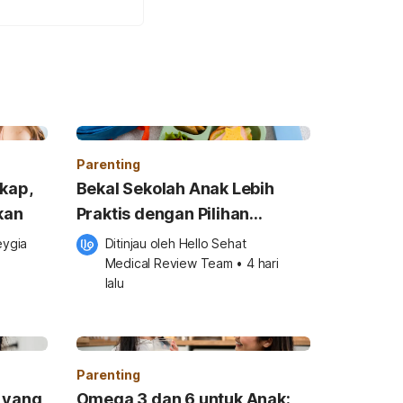
Parenting
gkap,
Bekal Sekolah Anak Lebih
kan
Praktis dengan Pilihan
Minuman Bernutrisi
eygia 
Ditinjau oleh 
Hello Sehat 
Medical Review Team
•
4 hari 
lalu
Parenting
 yang
Omega 3 dan 6 untuk Anak: