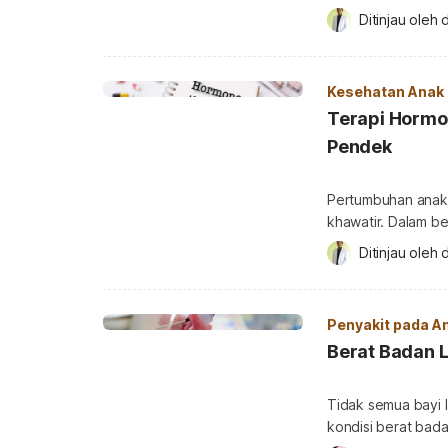
proses tumbuh kem
Ditinjau oleh 
syndrome. Apa itu
Apa itu Pierre Ro
Robin adalah kela
Kesehatan Anak
Terapi Hormo
Pendek
Pertumbuhan anak 
khawatir. Dalam b
pertumbuhan seba
Ditinjau oleh 
perkembangan fisi
dan bagaimana pe
ulasannya. Apa it
Penyakit pada A
badan pada anak 
Berat Badan L
Tidak semua bayi l
kondisi berat bada