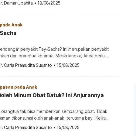
 bagaimana cara mencegahnya? Berikut ulasan
r. Damar Upahita
•
18/08/2025
 bayi yang baru lahir berada di bawah kisaran normalnya.
hirkan, […]
 pada Anak
-Sachs
endengar penyakit Tay-Sachs? Ini merupakan penyakit
nkan dari orangtua ke anak. Meski langka, Anda perlu
aspadai penyakit ini. Memahaminya dapat membantu calon
r. Carla Pramudita Susanto
•
15/08/2025
embuat keputusan yang tepat mengenai keinginannya
 itu penyakit Tay-Sachs? Penyakit Tay-Sachs atau Tay-
lah kelainan genetik langka yang ditandai dengan masalah
pasan pada Anak
oleh Minum Obat Batuk? Ini Anjurannya
k, orangtua tak bisa memberikan sembarang obat. Tidak
aman dikonsumsi oleh anak-anak, terutama bayi. Keliru
mungkin malah akan membuat bayi tidak sembuh-sembuh.
r. Carla Pramudita Susanto
•
15/08/2025
akah bayi boleh minum obat batuk? Upaya penanganan