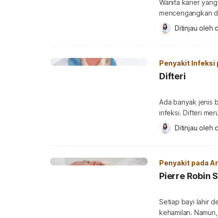
Wanita karier yan
mencengangkan di 
kantor dan rumah 
Ditinjau oleh 
d
waktu ibu bekerja 
yang bekerja Beri
bekerja, terutama
Penyakit Infeksi
Difteri
Ada banyak jenis 
infeksi. Difteri me
terhadap bakteri.
Ditinjau oleh 
d
dunia. Jika tidak 
berakibat fatal, te
difteri? Difteri ata
Penyakit pada A
Pierre Robin
Setiap bayi lahir
kehamilan. Namun