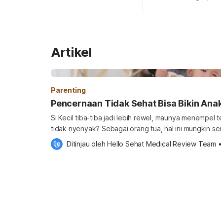
Artikel
Parenting
Pencernaan Tidak Sehat Bisa Bikin Ana
Si Kecil tiba-tiba jadi lebih rewel, maunya menempel 
tidak nyenyak? Sebagai orang tua, hal ini mungkin se
manja” atau “lagi GTM”. Padahal, tanda-tanda tersebut bisa saja berkaitan dengan
Ditinjau oleh 
Hello Sehat Medical Review Team
kondisi pencernaan si Kecil yang sedang kurang nyam
orang tua untuk lebih peka terhadap tanda […]