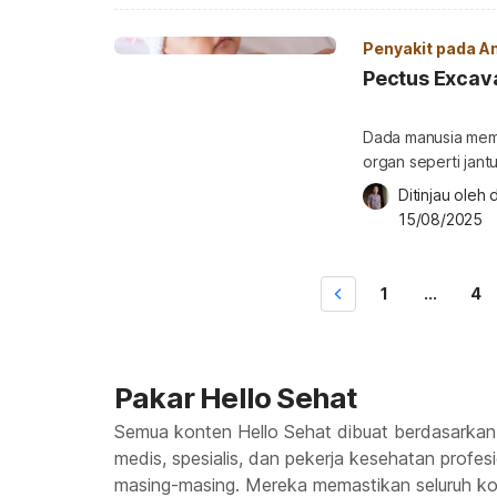
seperti apa yang 
Apakah bayi boleh
Penyakit pada A
Pectus Exca
Dada manusia memil
organ seperti jan
tulang dada dapat 
Ditinjau oleh 
paling umum adala
15/08/2025
excavatum pada ba
(dada cekung) ada
1
...
4
Pakar Hello Sehat
Semua konten Hello Sehat dibuat berdasarkan
medis, spesialis, dan pekerja kesehatan profes
masing-masing. Mereka memastikan seluruh kon