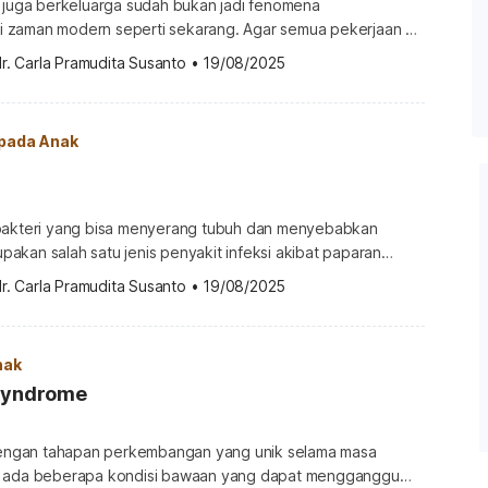
g juga berkeluarga sudah bukan jadi fenomena
zaman modern seperti sekarang. Agar semua pekerjaan di
dapat berjalan beriringan, Anda membutuhkan manajemen
r. Carla Pramudita Susanto
•
19/08/2025
yang baik. Berikut tipsnya. Tips manajemen waktu bagi ibu
kut beberapa tips manajemen atau mengatur waktu para ibu
 untuk menyeimbangkan karier dan […]
 pada Anak
bakteri yang bisa menyerang tubuh dan menyebabkan
rupakan salah satu jenis penyakit infeksi akibat paparan
 Penyakit ini cukup berbahaya dan sempat menjadi wabah
r. Carla Pramudita Susanto
•
19/08/2025
dicegah dan ditangani dengan tepat, penyakit ini bisa
rutama pada anak-anak dan orang lanjut usia (lansia). Apa itu
u diphtheria […]
nak
 Syndrome
 dengan tahapan perkembangan yang unik selama masa
, ada beberapa kondisi bawaan yang dapat mengganggu