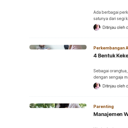
Ada berbagai perk
satunya dari segi
yang lain, kogniti
Ditinjau oleh 
d
sampai anak dewas
perkembangan kogni
lengkapnya di sin
Perkembangan 
4 Bentuk Kek
Sebagai orangtua
dengan sengaja ma
Kecil bisa berkep
Ditinjau oleh 
d
Lantas, apa saja 
Simak informasi se
anak Selepas masa
Parenting
Manajemen Wak