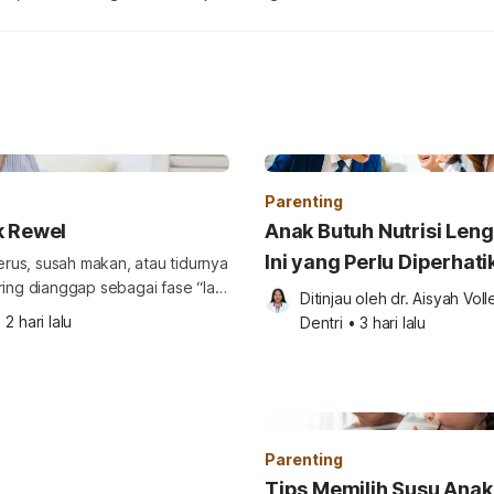
Parenting
k Rewel
Anak Butuh Nutrisi Len
Ini yang Perlu Diperhati
terus, susah makan, atau tidurnya
ring dianggap sebagai fase “lagi
Ditinjau oleh 
dr. Aisyah Voll
•
2 hari lalu
Dentri
•
3 hari lalu
an. Karena itu, penting bagi
Parenting
Tips Memilih Susu Anak