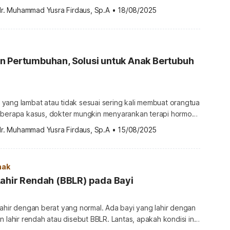
bang sejak dini. Salah satunya adalah Pierre Robin
dr. Muhammad Yusra Firdaus, Sp.A
•
18/08/2025
 Pierre Robin syndrome? Ketahui selengkapnya di bawah ini.
bin syndrome? Pierre Robin syndrome atau sindrom Pierre
inan bawaan langka pada bayi […]
n Pertumbuhan, Solusi untuk Anak Bertubuh
yang lambat atau tidak sesuai sering kali membuat orangtua
eberapa kasus, dokter mungkin menyarankan terapi hormon
gai langkah medis untuk membantu merangsang
dr. Muhammad Yusra Firdaus, Sp.A
•
15/08/2025
k anak. Sebenarnya, apa itu terapi hormon pertumbuhan
ranannya dalam mendukung tumbuh kembang anak? Berikut
u terapi hormon pertumbuhan? Gangguan pertumbuhan tinggi
nak
[…]
ahir Rendah (BBLR) pada Bayi
ahir dengan berat yang normal. Ada bayi yang lahir dengan
n lahir rendah atau disebut BBLR. Lantas, apakah kondisi ini