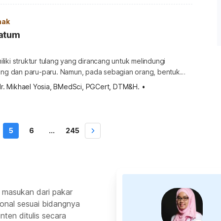
bisa dilakukan orangtua untuk mengatasi batuk pada bayi?
 minum obat […]
nak
vatum
iki struktur tulang yang dirancang untuk melindungi
tung dan paru-paru. Namun, pada sebagian orang, bentuk
mengalami kelainan sejak lahir. Salah satu kelainan yang
dr. Mikhael Yosia, BMedSci, PGCert, DTM&H.
•
h pectus excavatum. Ketahui selengkapnya terkait pectus
yi di sini. Apa itu pectus excavatum? Pectus excavatum
lah kelainan bawaan yang menyebabkan tulang […]
5
6
...
245
 masukan dari pakar
ional sesuai bidangnya
ten ditulis secara