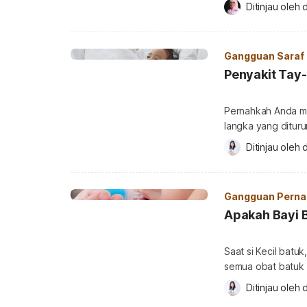
membahayakan dan
Ditinjau oleh 
d
lengkapnya. Apa itu BBLR? Berat badan lahir rendah (BBLR) adalah kondisi
ketika berat badan
Sesaat setelah dila
Gangguan Saraf
Penyakit Tay
Pernahkah Anda m
langka yang dituru
memahami dan mew
Ditinjau oleh 
d
orangtua untuk m
memiliki anak. Apa
Sachs disease ada
Gangguan Perna
pada sistem […]
Apakah Bayi B
Saat si Kecil batu
semua obat batuk 
memberikan obat 
Ditinjau oleh 
d
Jika demikian, ap