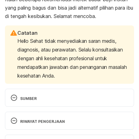
yang paling bagus dan bisa jadi alternatif pilihan para ibu
di tengah kesibukan. Selamat mencoba.
Catatan
Hello Sehat tidak menyediakan saran medis,
diagnosis, atau perawatan. Selalu konsultasikan
dengan ahli kesehatan profesional untuk
mendapatkan jawaban dan penanganan masalah
kesehatan Anda.
SUMBER
Find out which food groups you should include in 
your baby’s diet
. (n.d.). Start4Life. Retrieved 08 
RIWAYAT PENGERJAAN
Agustus 2025, from 
https://www.nhs.uk/start4life/weaning/what-to-
Versi Terbaru