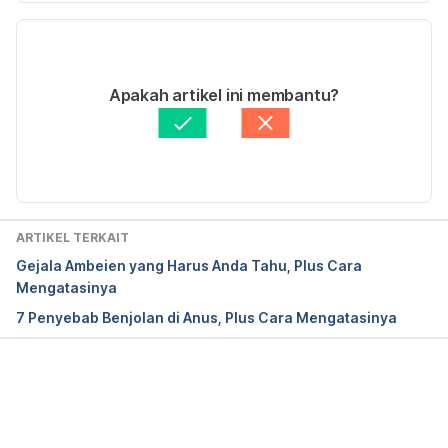
cancer/the-colon-and-rectum/?region=on
 Diakses 
Versi Terbaru
pada 11 Maret 2019.
25/08/2023
Rectal Bleeding. 
Ditulis oleh 
Diah Ayu Lestari
Apakah artikel ini membantu?
https://my.clevelandclinic.org/health/symptoms/146
Ditinjau secara medis oleh
dr. Patricia Lukas 
12-rectal-bleeding
 Diakses pada 11 Maret 2019.
Goentoro
Diperbarui oleh: 
Abduraafi Andrian
Rectum Bleeding After Exercise. 
https://www.livestrong.com/article/419645-
rectum-bleeding-after-exercise/
 Diakses pada 11 
ARTIKEL TERKAIT
Maret 2019.
Gejala Ambeien yang Harus Anda Tahu, Plus Cara
Mengatasinya
Hemorrhoids. 
7 Penyebab Benjolan di Anus, Plus Cara Mengatasinya
https://www.healthline.com/health/hemorrhoids#tre
atment
 Diakses pada 11 Maret 2019.
Hemorrhoids. 
Memuat...
https://my.clevelandclinic.org/health/diseases/1512
0-hemorrhoids
Diakses pada 11 Maret 2019.