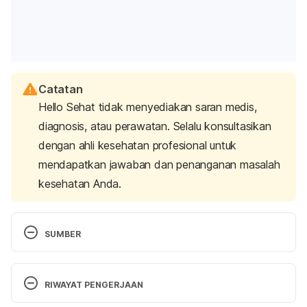
Catatan
Hello Sehat tidak menyediakan saran medis,
diagnosis, atau perawatan. Selalu konsultasikan
dengan ahli kesehatan profesional untuk
mendapatkan jawaban dan penanganan masalah
kesehatan Anda.
SUMBER
Panarese, A., Pesce, F., Porcelli, P., Riezzo, G., 
Iacovazzi, P. A., Leone, C. M., De Carne, M., 
RIWAYAT PENGERJAAN
Rinaldi, C. M., & Shahini, E. (2019). Chronic 