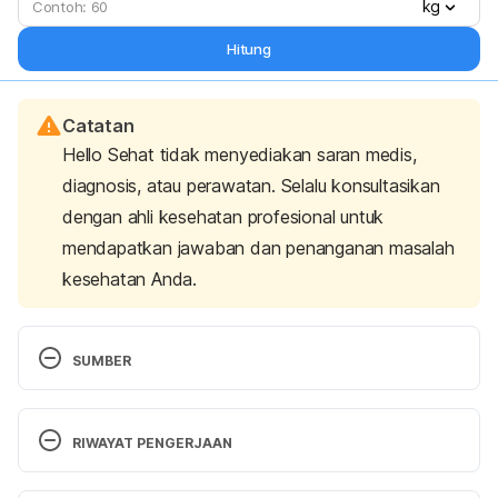
kg
Hitung
Catatan
Hello Sehat tidak menyediakan saran medis,
diagnosis, atau perawatan. Selalu konsultasikan
dengan ahli kesehatan profesional untuk
mendapatkan jawaban dan penanganan masalah
kesehatan Anda.
SUMBER
Robinson, dkk. 2002. Effects of Antacid 
Formulation on Postprandial Oesophageal Acidity in 
RIWAYAT PENGERJAAN
Patients with a History of Episodic Heartburn. 
Alimentary Pharmacology and Therapeutics. 16 (3): 
Versi Terbaru