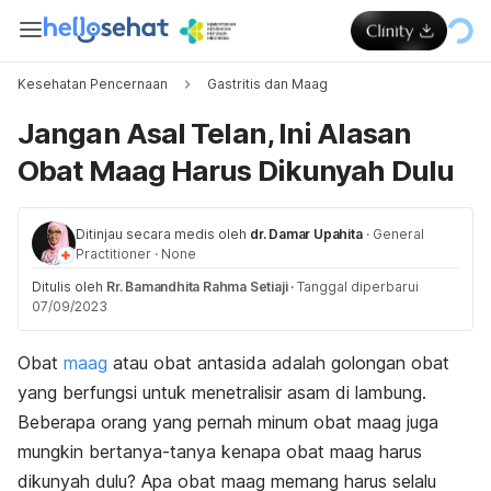
Kesehatan Pencernaan
Gastritis dan Maag
Jangan Asal Telan, Ini Alasan
Obat Maag Harus Dikunyah Dulu
Ditinjau secara medis oleh
dr. Damar Upahita
·
General
Practitioner
·
None
Ditulis oleh
Rr. Bamandhita Rahma Setiaji
·
Tanggal diperbarui
07/09/2023
Obat
maag
atau obat antasida adalah golongan obat
yang berfungsi untuk menetralisir asam di lambung.
Beberapa orang yang pernah minum obat maag juga
mungkin bertanya-tanya kenapa obat maag harus
dikunyah dulu? Apa obat maag memang harus selalu