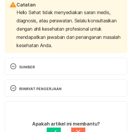
Catatan
Hello Sehat tidak menyediakan saran medis,
diagnosis, atau perawatan. Selalu konsultasikan
dengan ahli kesehatan profesional untuk
mendapatkan jawaban dan penanganan masalah
kesehatan Anda.
SUMBER
5 Reasons To Eat More Tofu.(2023). Cleveland 
Clinic Retrieved 20 May 2024, from 
RIWAYAT PENGERJAAN
https://health.clevelandclinic.org/tofu-benefits
Versi Terbaru
Junita (2018). 
Home Cooking ala Xander’s Kitchen
. 
Gramedia Pustaka Utama
05/06/2024
Ditulis oleh 
Zulfa Azza Adhini
Apakah artikel ini membantu?
Yullia, T. (2015). 
Aneka Resep Tahu, Tempe, Oncom 
Ditinjau secara medis oleh
dr. Damar Upahita