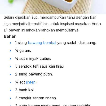
Selain dijadikan sup, mencampurkan tahu dengan kari
juga menjadi alternatif lain untuk inspirasi masakan Anda.
Di bawah ini langkah-langkah membuatnya.
Bahan
1 siung
bawang bombai
yang sudah dicincang.
¼ garam.
¼ sdt minyak zaitun.
5 sendok teh saus kari hijau.
2 siung bawang putih.
¼ sdt
jinten
.
3 buah kol.
3 cangkir santan ringan.
2 buah bayam muda yang, cincang terlebih