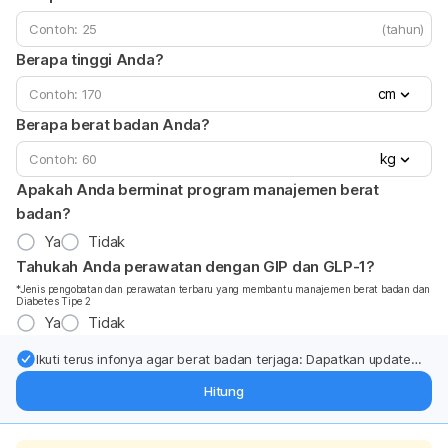
(tahun)
Berapa tinggi Anda?
cm
Berapa berat badan Anda?
kg
Apakah Anda berminat program manajemen berat
badan?
Ya
Tidak
Tahukah Anda perawatan dengan GIP dan GLP-1?
*Jenis pengobatan dan perawatan terbaru yang membantu manajemen berat badan dan
Diabetes Tipe 2
Ya
Tidak
Ikuti terus infonya agar berat badan terjaga: Dapatkan update
dari pakar mengenai dukungan dan perawatan berat badan
Hitung
langsung ke inbox Anda.