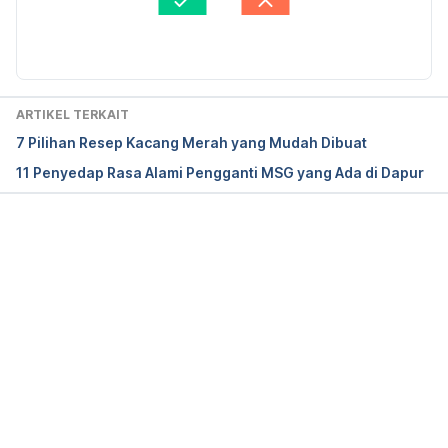
Penggugah Selera
. FMedia.
Diperbarui oleh: 
Edria
Ny. Purdianti Tedjokusuma (n.d). 
525 Kumpulan 
Resep Mak Nyuss
. Media Pressindo.
ARTIKEL TERKAIT
Wied Harry Apriadji (2015). 
Resep Hidangan Sehat 
7 Pilihan Resep Kacang Merah yang Mudah Dibuat
Alami Selera Indonesia Diet Sehat Golongan Darah 
11 Penyedap Rasa Alami Pengganti MSG yang Ada di Dapur
A
. Gramedia Pustaka Utama. 
Memuat...