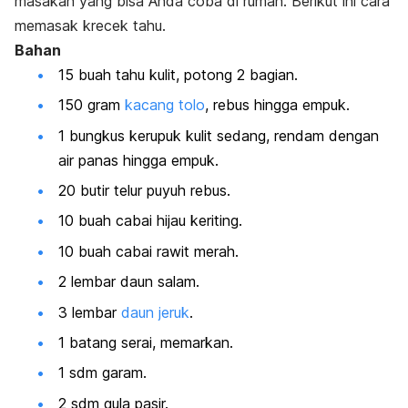
masakan yang bisa Anda coba di rumah. Berikut ini cara
memasak krecek tahu.
Bahan
15 buah tahu kulit, potong 2 bagian.
150 gram
kacang tolo
, rebus hingga empuk.
1 bungkus kerupuk kulit sedang, rendam dengan
air panas hingga empuk.
20 butir telur puyuh rebus.
10 buah cabai hijau keriting.
10 buah cabai rawit merah.
2 lembar daun salam.
3 lembar
daun jeruk
.
1 batang serai, memarkan.
1 sdm garam.
2 sdm gula pasir.