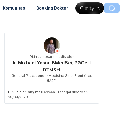
Komunitas
Booking Dokter
Ditinjau secara medis oleh
dr. Mikhael Yosia, BMedSci, PGCert,
DTM&H.
General Practitioner · Medicine Sans Frontières
(MSF)
Ditulis oleh
Shylma Na'imah
·
Tanggal diperbarui
28/04/2023