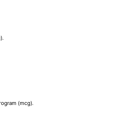
).
krogram (mcg).