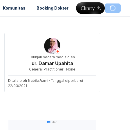
Komunitas
Booking Dokter
Ditinjau secara medis oleh
dr. Damar Upahita
General Practitioner · None
Ditulis oleh
Nabila Azmi
·
Tanggal diperbarui
22/03/2021
Iklan