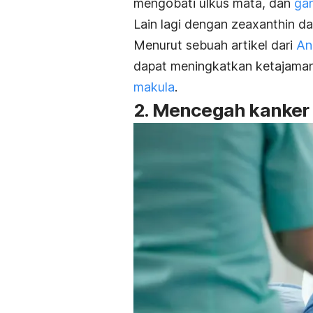
mengobati ulkus mata, dan
ga
Lain lagi dengan zeaxanthin d
Menurut sebuah artikel dari
An
dapat meningkatkan ketajaman 
makula
.
2. Mencegah kanker