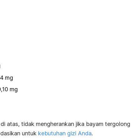
g
04 mg
0,10 mg
di atas, tidak mengherankan jika bayam tergolong
ndasikan untuk
kebutuhan gizi Anda
.