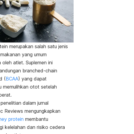
tein
merupakan salah satu jenis
 makanan yang umum
 oleh atlet. Suplemen ini
kandungan
branched-chain
d
(
BCAA
) yang dapat
 memulihkan otot setelah
berat.
, penelitian dalam jurnal
ic Reviews
mengungkapkan
ey protein
membantu
i kelelahan dan risiko cedera