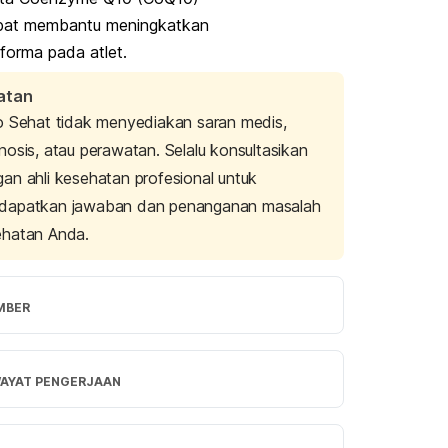
pat membantu meningkatkan
forma pada atlet.
atan
o Sehat tidak menyediakan saran medis,
nosis, atau perawatan. Selalu konsultasikan
an ahli kesehatan profesional untuk
dapatkan jawaban dan penanganan masalah
ehatan Anda.
MBER
ton, J. (n.d). The Best Vitamins for Athletes. 
Retrieved 12 December 2023, from 
WAYAT PENGERJAAN
/online.csp.edu/resources/blog/best-
s-for-athletes/
rsi Terbaru