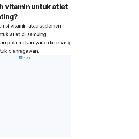
 vitamin untuk atlet
nting?
msi vitamin atau suplemen
ntuk atlet di samping
kan pola makan yang dirancang
ntuk olahragawan.
Iklan