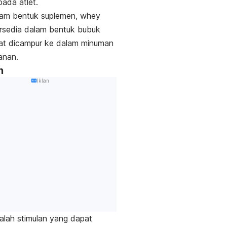
pada atlet.
lam bentuk suplemen,
whey
rsedia dalam bentuk bubuk
at dicampur ke dalam minuman
anan.
n
Iklan
lah stimulan yang dapat