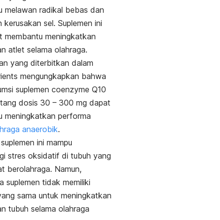
 melawan radikal bebas dan
 kerusakan sel.
Suplemen ini
at membantu meningkatkan
n atlet selama olahraga.
san yang diterbitkan dalam
ients
mengungkapkan bahwa
msi suplemen c
oenzyme Q10
ntang dosis 30 – 300 mg dapat
 meningkatkan performa
ahraga anaerobik
.
u, suplemen ini mampu
i stres oksidatif di tubuh yang
aat berolahraga.
Namun,
 suplemen tidak memiliki
yang sama untuk meningkatkan
n tubuh selama olahraga