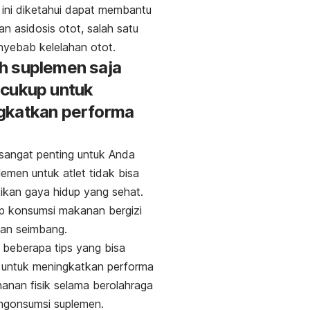
ini diketahui dapat membantu
n asidosis otot, salah satu
nyebab kelelahan otot.
h suplemen saja
 cukup untuk
gkatkan performa
sangat penting untuk Anda
lemen untuk atlet tidak bisa
kan gaya hidup yang sehat.
ap konsumsi makanan bergizi
dan seimbang.
ni beberapa tips yang bisa
 untuk meningkatkan performa
anan fisik selama berolahraga
engonsumsi suplemen.