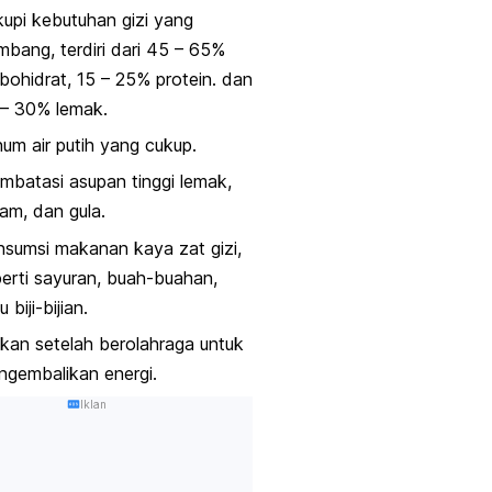
upi kebutuhan gizi yang
mbang, terdiri dari 45 – 65%
bohidrat, 15 – 25% protein. dan
 – 30% lemak.
um air putih yang cukup.
batasi asupan tinggi lemak,
am, dan gula.
sumsi makanan kaya zat gizi,
erti sayuran, buah-buahan,
u biji-bijian.
an setelah berolahraga untuk
gembalikan energi.
Iklan