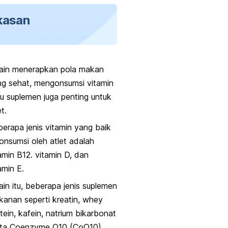
kasan
lain menerapkan pola makan
g sehat, mengonsumsi vitamin
u suplemen juga penting untuk
et.
erapa jenis vitamin yang baik
onsumsi oleh atlet adalah
amin B12. vitamin D, dan
amin E.
ain itu, beberapa jenis suplemen
anan seperti kreatin, whey
tein, kafein, natrium bikarbonat
rta Coenzyme Q10 (CoQ10)