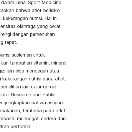
n dalam jurnal
Sport Medicine
apkan bahwa atlet berisiko
 kekurangan nutrisi. Hal ini
tensitas olahraga yang berat
barengi dengan pemenuhan
ng tepat.
sumsi suplemen untuk
an tambahan vitamin, mineral,
gizi lain bisa mencegah atau
 kekurangan nutrisi pada atlet.
, penelitian lain dalam jurnal
ntal Research and Public
ngungkapkan bahwa asupan
makanan, terutama pada atlet,
mbantu mencegah cedera dan
tkan performa.