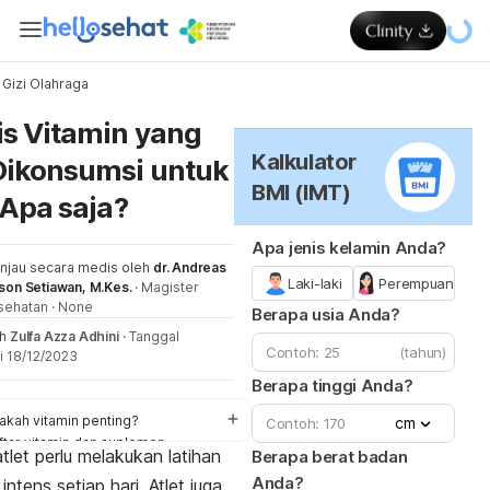
Gizi Olahraga
Me
is Vitamin yang
Kalkulator
Dikonsumsi untuk
BMI (IMT)
 Apa saja?
Apa jenis kelamin Anda?
injau secara medis oleh
dr. Andreas
Laki-laki
Perempuan
son Setiawan, M.Kes.
·
Magister
sehatan
·
None
Berapa usia Anda?
eh
Zulfa Azza Adhini
·
Tanggal
(tahun)
i 18/12/2023
Berapa tinggi Anda?
akah vitamin penting?
cm
ftar vitamin dan suplemen
tlet perlu melakukan latihan
Berapa berat badan
ps
Anda?
 intens setiap hari. Atlet juga