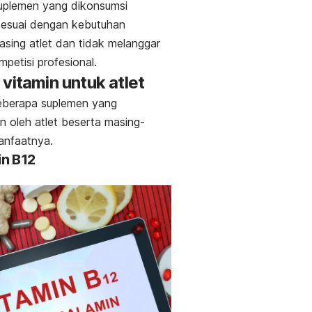
uplemen yang dikonsumsi
sesuai dengan kebutuhan
sing atlet dan tidak melanggar
mpetisi profesional.
 vitamin untuk atlet
eberapa suplemen yang
n oleh atlet beserta masing-
anfaatnya.
in B12