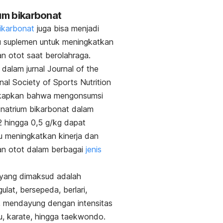
ium bikarbonat
ikarbonat
juga bisa menjadi
u suplemen untuk meningkatkan
n otot saat berolahraga.
n dalam jurnal
Journal of the
nal Society of Sports Nutrition
apkan bahwa mengonsumsi
natrium bikarbonat dalam
2 hingga 0,5 g/kg dapat
 meningkatkan kinerja dan
an otot dalam berbagai
jenis
 yang dimaksud adalah
ulat, bersepeda, berlari,
, mendayung dengan intensitas
inju, karate, hingga taekwondo.