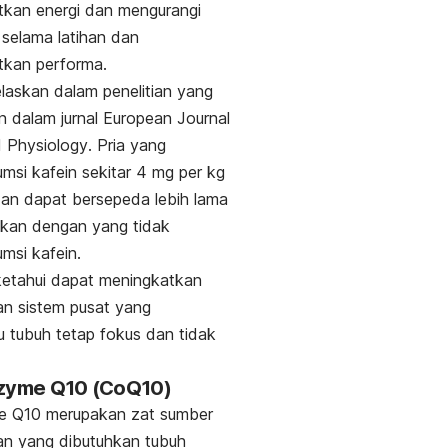
tkan energi dan mengurangi
h selama latihan dan
tkan performa.
jelaskan dalam penelitian yang
an dalam jurnal
European Journal
d Physiology
. Pria yang
si kafein sekitar 4 mg per kg
an dapat bersepeda lebih lama
gkan dengan yang tidak
msi kafein.
ketahui dapat meningkatkan
n sistem pusat yang
tubuh tetap fokus dan tidak
nzyme Q10 (CoQ10)
 Q10 merupakan zat sumber
an yang dibutuhkan tubuh