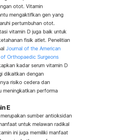
ngan otot. Vitamin
tu mengaktifkan gen yang
ruhi pertumbuhan otot.
asi vitamin D juga baik untuk
etahanan fisik atlet.
Penelitian
nal
Journal of the American
of Orthopaedic Surgeons
apkan kadar serum vitamin D
gi dikaitkan dengan
nya risiko cedera dan
 meningkatkan performa
in E
merupakan sumber antioksidan
anfaat untuk melawan radikal
tamin ini juga memiliki manfaat