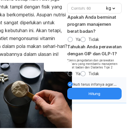
untuk tampil dengan fisik yang
kg
ika berkompetisi. Asupan nutrisi
Apakah Anda berminat
t sangat diperlukan untuk
program manajemen
 kebutuhan ini. Akan tetapi,
berat badan?
atlet mengonsumsi vitamin
Ya
Tidak
dalam pola makan sehari-hari?
Tahukah Anda perawatan
dengan GIP dan GLP-1?
awabannya dalam ulasan ini!
*Jenis pengobatan dan perawatan
terbaru yang membantu manajemen
berat badan dan Diabetes Tipe 2
Ya
Tidak
Ikuti terus infonya agar
berat badan terjaga:
Hitung
Dapatkan update dari
pakar mengenai dukungan
dan perawatan berat
badan langsung ke inbox
Anda.