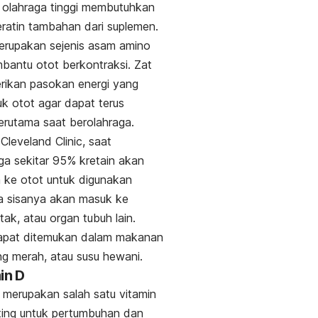
s olahraga tinggi membutuhkan
ratin tambahan dari suplemen.
rupakan sejenis asam amino
antu otot berkontraksi. Zat
rikan pasokan energi yang
tuk otot agar dapat terus
terutama saat berolahraga.
p
Cleveland Clinic
, saat
ga sekitar 95% kretain akan
n ke otot untuk digunakan
a sisanya akan masuk ke
tak, atau organ tubuh lain.
dapat ditemukan dalam makanan
ing merah, atau susu hewani.
in D
merupakan salah satu vitamin
ting untuk pertumbuhan dan