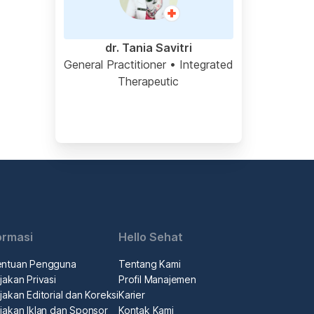
dr. Tania Savitri
General Practitioner
• Integrated
Therapeutic
ormasi
Hello Sehat
entuan Pengguna
Tentang Kami
jakan Privasi
Profil Manajemen
jakan Editorial dan Koreksi
Karier
jakan Iklan dan Sponsor
Kontak Kami