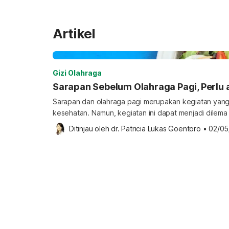
Artikel
Gizi Olahraga
Sarapan Sebelum Olahraga Pagi, Perlu 
Sarapan dan olahraga pagi merupakan kegiatan yang
kesehatan. Namun, kegiatan ini dapat menjadi dilema 
olahraga pada pagi hari. Lantas, manakah yang baik,
Ditinjau oleh 
dr. Patricia Lukas Goentoro
•
02/05
olahraga? Apakah sebaiknya sarapan dulu sebelum o
ada acuan mutlak mengenai lebih baik sarapan dulu ata