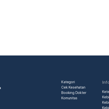
Kategori
Inf
Cek Kesehatan
a
Ket
Booking Dokter
Kebi
Komunitas
Kebi
Kebi