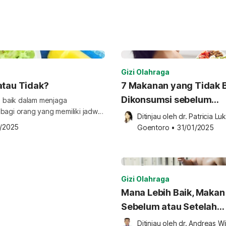
Gizi Olahraga
atau Tidak?
7 Makanan yang Tidak 
Dikonsumsi sebelum
 baik dalam menjaga
bagi orang yang memiliki jadwal
Olahraga
Ditinjau oleh 
dr. Patricia Luk
 sarapan sebelum atau setelah
/2025
Goentoro
•
31/01/2025
lahraga pagi? Sebenarnya tidak
u olahraga dulu. Hal ini […]
Gizi Olahraga
Mana Lebih Baik, Makan
Sebelum atau Setelah
Olahraga?
Ditinjau oleh 
dr. Andreas Wi