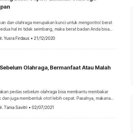
apan
an dan olahraga merupakan kunci untuk mengontrol berat
edua hal ini tidak seimbang, maka berat badan Anda bisa
ng. Untuk itu, jika Anda ingin menurunkan berat badan
r. Yusra Firdaus
•
21/12/2020
 porsi makan Anda dan lakukan olahraga lebih banyak.
rtentu di mana tubuh Anda dapat menghilangkan lemak lebih
Sebelum Olahraga, Bermanfaat Atau Malah
makan pedas sebelum olahraga bisa membantu membakar
k dan juga membentuk otot lebih cepat. Pasalnya, makanan
sa mempercepat proses metabolisme. Namun, apa kata para
r. Tania Savitri
•
02/07/2021
 Benarkah makan pedas sebelum olahraga baik untuk
 badan dan membentuk otot? Atau jangan-jangan cuma
gsung saja […]