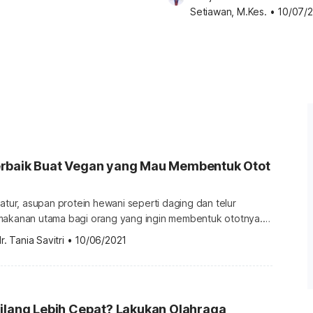
Setiawan, M.Kes.
•
10/07/
rbaik Buat Vegan yang Mau Membentuk Otot
ratur, asupan protein hewani seperti daging dan telur
makanan utama bagi orang yang ingin membentuk ototnya.
 dengan para vegan yang juga ingin membentuk otot?
r. Tania Savitri
•
10/06/2021
 vegan tentu tidak makan produk-produk hewani. Tenang,
membangun massa otot tanpa mengorbankan pola hidup
eragam makanan pembentuk otot untuk […]
ilang Lebih Cepat? Lakukan Olahraga