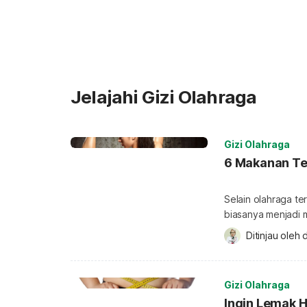
Jelajahi Gizi Olahraga
Gizi Olahraga
6 Makanan Te
Selain olahraga te
biasanya menjadi 
Namun, bagaimana
Ditinjau oleh 
d
Masalahnya, orang
Anda tetap bisa 
vegan. Ketahui b
Gizi Olahraga
Ingin Lemak H