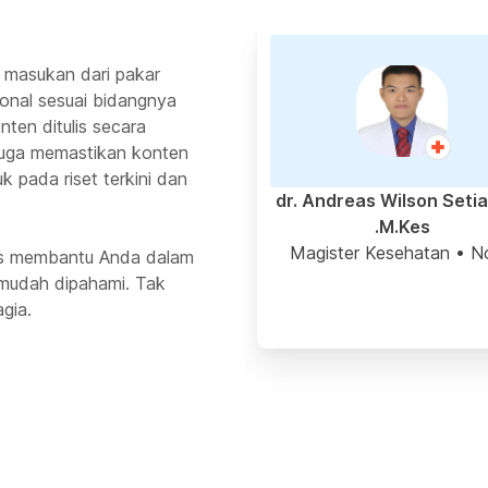
 masukan dari pakar
ional sesuai bidangnya
ten ditulis secara
 juga memastikan konten
k pada riset terkini dan
dr. Andreas Wilson Seti
M.Kes.
Magister Kesehatan
• N
rus membantu Anda dalam
mudah dipahami. Tak
gia.