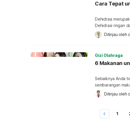
Cara Tepat un
Dehidrasi merupaka
Dehidrasi ringan d
tentu saja tidak 
Ditinjau oleh 
d
juara. Untuk itu p
dengan kata lain,
yang perlu diminu
Gizi Olahraga
6 Makanan un
Sebaiknya Anda ti
sembarangan makan
berisiko menyebab
Ditinjau oleh 
d
makanan untuk And
untuk olahraga di 
1