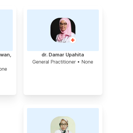
awan,
dr. Damar Upahita
General Practitioner
• None
one