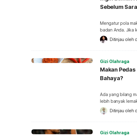
Sebelum Sar
Mengatur pola mak
badan Anda. Jika k
berlebih atau kura
Ditinjau oleh 
d
sebaiknya kurangi
Terdapat waktu te
[…]
Gizi Olahraga
Makan Pedas 
Bahaya?
Ada yang bilang 
lebih banyak lema
pedas diyakini bi
Ditinjau oleh 
d
ahli soal hal ini?
menurunkan berat
mitos belaka? Lan
Gizi Olahraga