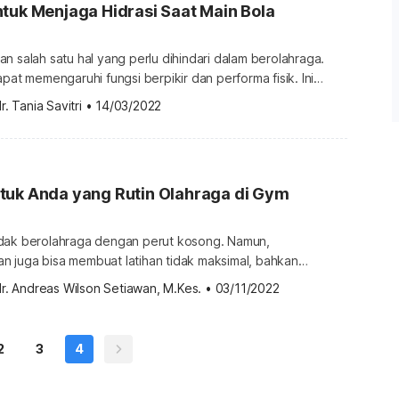
tuk Menjaga Hidrasi Saat Main Bola
n salah satu hal yang perlu dihindari dalam berolahraga.
apat memengaruhi fungsi berpikir dan performa fisik. Ini
menguntungkan bagi Anda yang bertanding untuk menjadi
r. Tania Savitri
•
14/03/2022
enting untuk menjaga kebutuhan cairan tetap terpenuhi atau
 menjaga status hidrasi agar tetap seimbang. Berapa banyak
m […]
tuk Anda yang Rutin Olahraga di Gym
dak berolahraga dengan perut kosong. Namun,
 juga bisa membuat latihan tidak maksimal, bahkan
kan kram. Berikut ini beragam anjuran dan pantangan
r. Andreas Wilson Setiawan, M.Kes.
•
03/11/2022
a yang rutin olahraga atau fitness di gym. Daftar makanan
gym Agar latihan di gym jadi optimal, cobalah konsumsi
makanan sehat berikut ini. 1. Sarapan sereal […]
2
3
4