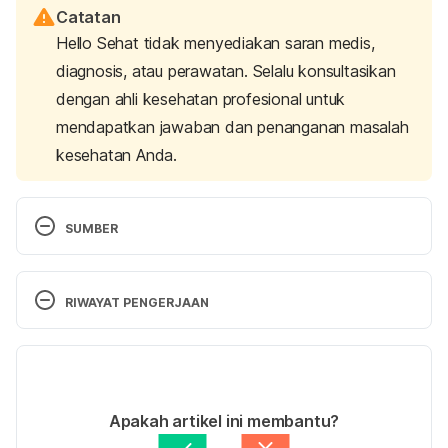
Catatan
Hello Sehat tidak menyediakan saran medis,
diagnosis, atau perawatan. Selalu konsultasikan
dengan ahli kesehatan profesional untuk
mendapatkan jawaban dan penanganan masalah
kesehatan Anda.
SUMBER
Hyponatremia – Symptoms and causes. (2025). 
Retrieved 13 August 2025, from 
RIWAYAT PENGERJAAN
https://www.mayoclinic.org/diseases-
conditions/hyponatremia/symptoms-causes/syc-
Versi Terbaru
20373711
28/08/2025
Encyclopedia, M., & disease, A. (2023). Addison 
Ditulis oleh 
Dwi Ratih Ramadhany
Apakah artikel ini membantu?
disease: MedlinePlus Medical Encyclopedia. 
Ditinjau secara medis oleh
dr. Andreas Wilson 