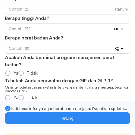
(tahun)
Berapa tinggi Anda?
cm
Berapa berat badan Anda?
kg
Apakah Anda berminat program manajemen berat
badan?
Ya
Tidak
Tahukah Anda perawatan dengan GIP dan GLP-1?
*Jenis pengobatan dan perawatan terbaru yang membantu manajemen berat badan dan
Diabetes Tipe 2
Ya
Tidak
Ikuti terus infonya agar berat badan terjaga: Dapatkan update
dari pakar mengenai dukungan dan perawatan berat badan
Hitung
langsung ke inbox Anda.