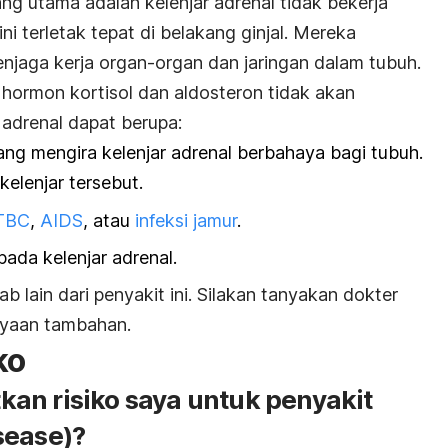
g utama adalah kelenjar adrenal tidak bekerja
 ini terletak tepat di belakang ginjal. Mereka
jaga kerja organ-organ dan jaringan dalam tubuh.
, hormon kortisol dan aldosteron tidak akan
 adrenal dapat berupa:
ng mengira kelenjar adrenal berbahaya bagi tubuh.
kelenjar tersebut.
TBC
,
AIDS
, atau
infeksi jamur
.
ada kelenjar adrenal.
lain dari penyakit ini. Silakan tanyakan dokter
nyaan tambahan.
ko
an risiko saya untuk penyakit
sease)?