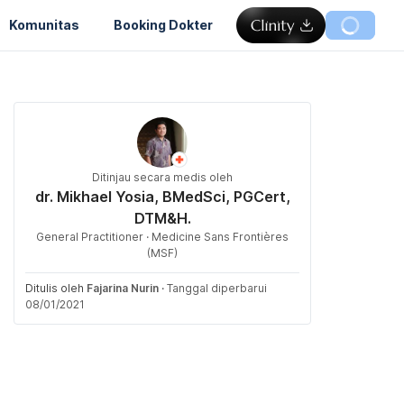
Komunitas
Booking Dokter
Ditinjau secara medis oleh
dr. Mikhael Yosia, BMedSci, PGCert,
DTM&H.
General Practitioner · Medicine Sans Frontières
(MSF)
Ditulis oleh
Fajarina Nurin
·
Tanggal diperbarui
08/01/2021