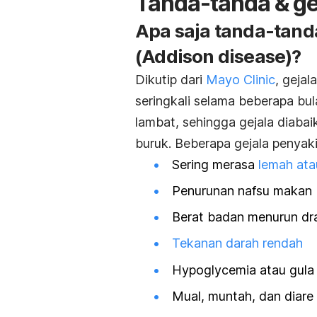
Tanda-tanda & ge
Apa saja tanda-tand
(Addison disease)?
Dikutip dari
Mayo Clinic
, geja
seringkali selama beberapa bul
lambat, sehingga gejala diabaik
buruk. Beberapa gejala penyak
Sering merasa
lemah ata
Penurunan nafsu makan
Berat badan menurun dra
Tekanan darah rendah
Hypoglycemia atau gula
Mual, muntah, dan diare