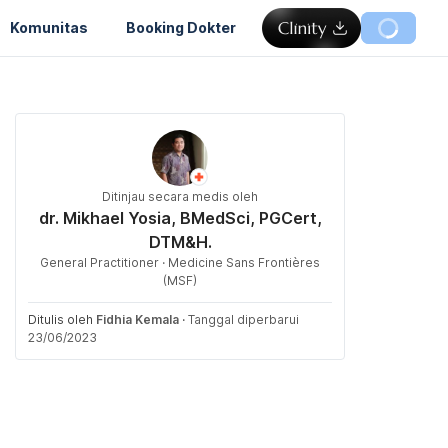
Komunitas
Booking Dokter
Ditinjau secara medis oleh
dr. Mikhael Yosia, BMedSci, PGCert,
DTM&H.
General Practitioner · Medicine Sans Frontières
(MSF)
Ditulis oleh
Fidhia Kemala
·
Tanggal diperbarui
23/06/2023