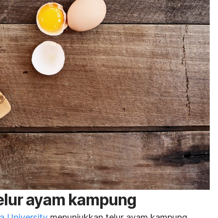
telur ayam kampung
a University
menunjukkan telur ayam kampung