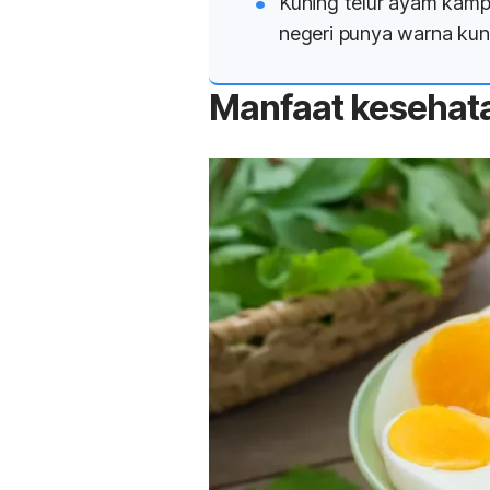
Kuning telur ayam kamp
negeri punya warna kuni
Manfaat kesehata