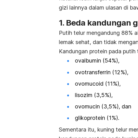
gizi lainnya dalam ulasan di baw
1. Beda kandungan gi
Putih telur mengandung 88% air
lemak sehat, dan tidak mengan
Kandungan protein pada putih te
ovalbumin (54%),
ovotransferrin
(12%),
ovomucoid
(11%),
lisozim (3,5%),
ovomucin
(3,5%), dan
glikoprotein (1%).
Sementara itu, kuning telur m