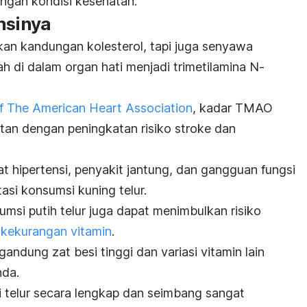
gan kondisi kesehatan.
msinya
akan kandungan kolesterol, tapi juga senyawa
h di dalam organ hati menjadi trimetilamina N-
f The American Heart Association
, kadar TMAO
itan dengan peningkatan risiko stroke dan
t hipertensi, penyakit jantung, dan gangguan fungsi
asi konsumsi kuning telur.
msi putih telur juga dapat menimbulkan risiko
n
kekurangan vitamin
.
gandung zat besi tinggi dan variasi vitamin lain
nda.
telur secara lengkap dan seimbang sangat