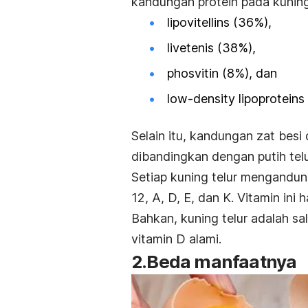
kandungan protein pada kuning 
lipovitellins
(36%),
livetenis (38%),
phosvitin
(8%), dan
low-density lipoproteins
Selain itu, kandungan zat besi
dibandingkan dengan putih tel
Setiap kuning telur mengandung
12, A, D, E, dan K.
Vitamin ini 
Bahkan, kuning telur adalah s
vitamin D alami.
2.Beda manfaatnya