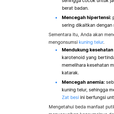
sehingga cocok untuk ja
berat badan.
Mencegah hipertensi:
p
sering dikaitkan dengan r
Sementara itu, Anda akan mend
mengonsumsi
kuning telur
.
Mendukung kesehatan
karotenoid yang bertinda
memelihara kesehatan 
katarak.
Mencegah anemia:
seba
kuning telur, sehingga 
Zat besi
ini berfungsi u
Mengetahui beda manfaat putih