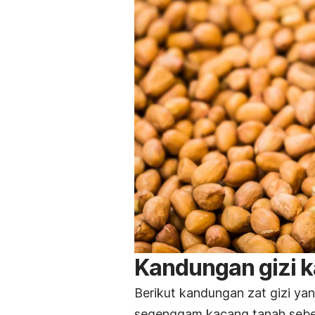
Kandungan gizi 
Berikut kandungan zat gizi y
segenggam kacang tanah sebe