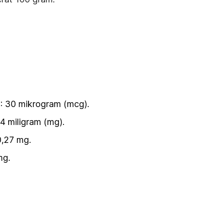
): 30 mikrogram (mcg).
44 miligram (mg).
0,27 mg.
mg.