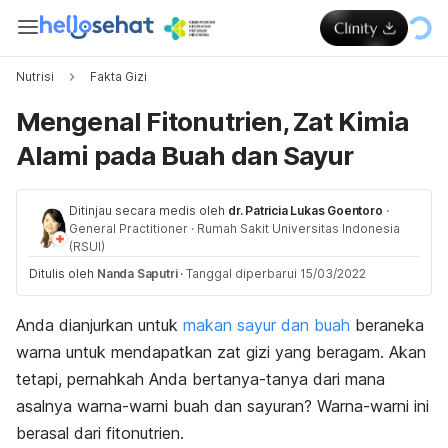
Nutrisi
Fakta Gizi
Mengenal Fitonutrien, Zat Kimia
Alami pada Buah dan Sayur
Ditinjau secara medis oleh
dr. Patricia Lukas Goentoro
·
General Practitioner
·
Rumah Sakit Universitas Indonesia
(RSUI)
Ditulis oleh
Nanda Saputri
·
Tanggal diperbarui 15/03/2022
Anda dianjurkan untuk
makan sayur dan buah
beraneka
warna untuk mendapatkan zat gizi yang beragam. Akan
tetapi, pernahkah Anda bertanya-tanya dari mana
asalnya warna-warni buah dan sayuran? Warna-warni ini
berasal dari fitonutrien.