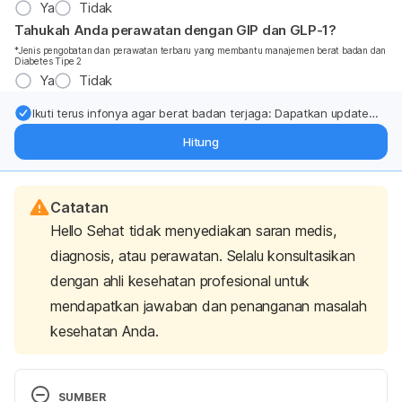
Ya
Tidak
Tahukah Anda perawatan dengan GIP dan GLP-1?
*Jenis pengobatan dan perawatan terbaru yang membantu manajemen berat badan dan
Diabetes Tipe 2
Ya
Tidak
Ikuti terus infonya agar berat badan terjaga: Dapatkan update
dari pakar mengenai dukungan dan perawatan berat badan
Hitung
langsung ke inbox Anda.
Catatan
Hello Sehat tidak menyediakan saran medis,
diagnosis, atau perawatan. Selalu konsultasikan
dengan ahli kesehatan profesional untuk
mendapatkan jawaban dan penanganan masalah
kesehatan Anda.
SUMBER