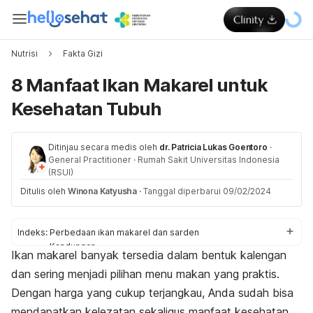
Nutrisi
Fakta Gizi
8 Manfaat Ikan Makarel untuk
Kesehatan Tubuh
Ditinjau secara medis oleh
dr. Patricia Lukas Goentoro
·
General Practitioner
·
Rumah Sakit Universitas Indonesia
(RSUI)
Ditulis oleh
Winona Katyusha
·
Tanggal diperbarui 09/02/2024
Indeks:
Perbedaan ikan makarel dan sarden
Kandungan
Ikan makarel banyak tersedia dalam bentuk kalengan
Manfaat
dan sering menjadi pilihan menu makan yang praktis.
Dengan harga yang cukup terjangkau, Anda sudah bisa
mendapatkan kelezatan sekaligus manfaat kesehatan