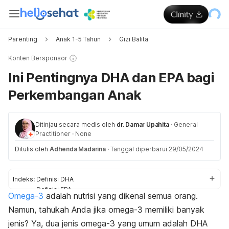
Parenting
Anak 1-5 Tahun
Gizi Balita
Konten Bersponsor
Ini Pentingnya DHA dan EPA bagi
Perkembangan Anak
Ditinjau secara medis oleh
dr. Damar Upahita
·
General
Practitioner
·
None
Ditulis oleh
Adhenda Madarina
·
Tanggal diperbarui 29/05/2024
Indeks:
Definisi DHA
Definisi EPA
Omega-3
adalah nutrisi yang dikenal semua orang.
Manfaat DHA
Namun, tahukah Anda jika omega-3 memiliki banyak
Sumber makanan
jenis? Ya, dua jenis omega-3 yang umum adalah DHA