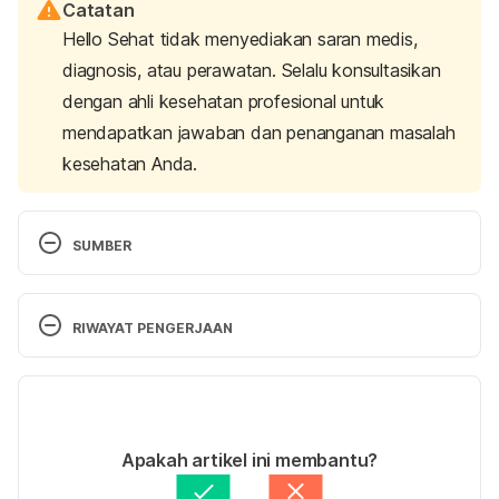
Catatan
Hello Sehat tidak menyediakan saran medis,
diagnosis, atau perawatan. Selalu konsultasikan
dengan ahli kesehatan profesional untuk
mendapatkan jawaban dan penanganan masalah
kesehatan Anda.
SUMBER
Docosahexaenoic acid for reading, cognition and 
behavior in children aged 7–9 years: A randomized, 
RIWAYAT PENGERJAAN
controlled trial (The DOLAB study)
. (2012, 
September 6). PLOS. Retrieved 25 November 
Versi Terbaru
2022, from https://journals.plos.org/plosone/article?
id=10.1371/journal.pone.0043909
29/05/2024
Ditulis oleh 
Adhenda Madarina
Apakah artikel ini membantu?
Eicosapentaenoic acid (EPA)
. (n.d.). Mount Sinai 
Ditinjau secara medis oleh
dr. Damar Upahita