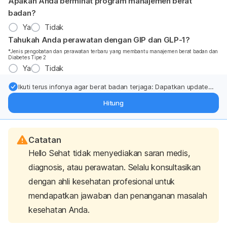
Apakah Anda berminat program manajemen berat
badan?
Ya
Tidak
Tahukah Anda perawatan dengan GIP dan GLP-1?
*Jenis pengobatan dan perawatan terbaru yang membantu manajemen berat badan dan
Diabetes Tipe 2
Ya
Tidak
Ikuti terus infonya agar berat badan terjaga: Dapatkan update
dari pakar mengenai dukungan dan perawatan berat badan
Hitung
langsung ke inbox Anda.
Catatan
Hello Sehat tidak menyediakan saran medis,
diagnosis, atau perawatan. Selalu konsultasikan
dengan ahli kesehatan profesional untuk
mendapatkan jawaban dan penanganan masalah
kesehatan Anda.