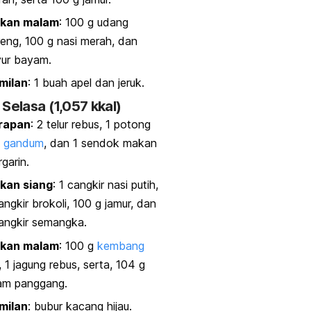
kan malam
: 100 g udang
eng, 100 g nasi merah, dan
yur bayam.
milan
: 1 buah
apel
dan jeruk.
 Selasa (1,057 kkal)
rapan
: 2 telur rebus, 1 potong
i gandum
, dan 1 sendok makan
garin.
kan siang
: 1 cangkir nasi putih,
angkir brokoli, 100 g jamur, dan
angkir semangka.
kan malam
: 100 g
kembang
, 1 jagung rebus, serta, 104 g
am panggang.
milan
: bubur kacang hijau.