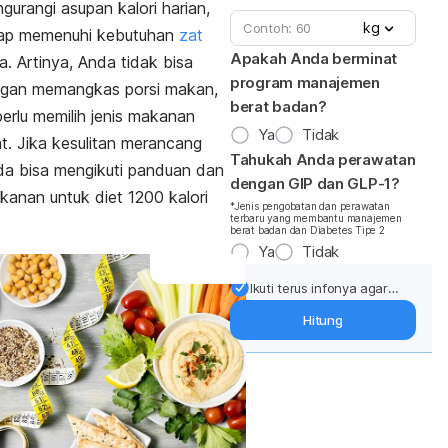
gurangi asupan kalori harian,
kg
etap memenuhi kebutuhan
zat
Apakah Anda berminat
a. Artinya, Anda tidak bisa
program manajemen
gan memangkas porsi makan,
berat badan?
 perlu memilih jenis makanan
Ya
Tidak
t. Jika kesulitan merancang
Tahukah Anda perawatan
a bisa mengikuti panduan dan
dengan GIP dan GLP-1?
akanan untuk diet 1200 kalori
*Jenis pengobatan dan perawatan
terbaru yang membantu manajemen
berat badan dan Diabetes Tipe 2
Ya
Tidak
Ikuti terus infonya agar
berat badan terjaga:
Hitung
Dapatkan update dari
pakar mengenai dukungan
dan perawatan berat
badan langsung ke inbox
Anda.