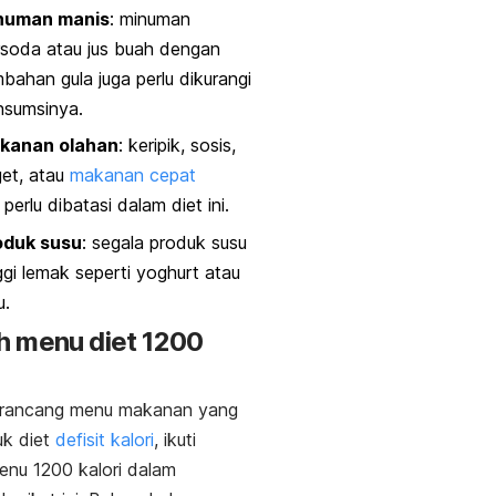
numan manis
: minuman
soda atau jus buah dengan
bahan gula juga perlu dikurangi
nsumsinya.
kanan olahan
: keripik, sosis,
et, atau
makanan cepat
perlu dibatasi dalam diet ini.
oduk susu
: segala produk susu
ggi lemak seperti yoghurt atau
u.
h menu diet 1200
rancang menu makanan yang
uk diet
defisit kalori
, ikuti
nu 1200 kalori dalam