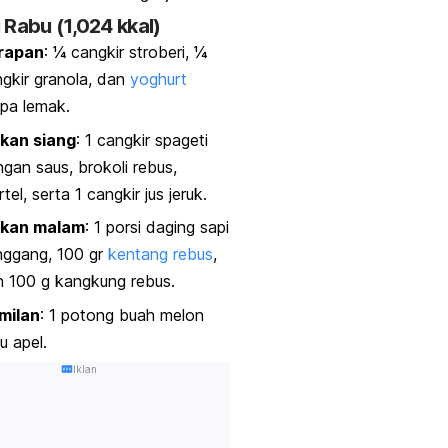
 Rabu (1,024 kkal)
rapan
: ¼ cangkir stroberi, ¼
gkir granola, dan
yoghurt
pa lemak.
kan siang
: 1 cangkir spageti
gan saus, brokoli rebus,
tel, serta 1 cangkir jus jeruk.
kan malam
: 1 porsi daging sapi
nggang, 100 gr
kentang rebus
,
 100 g kangkung rebus.
milan
: 1 potong buah melon
u apel.
Iklan