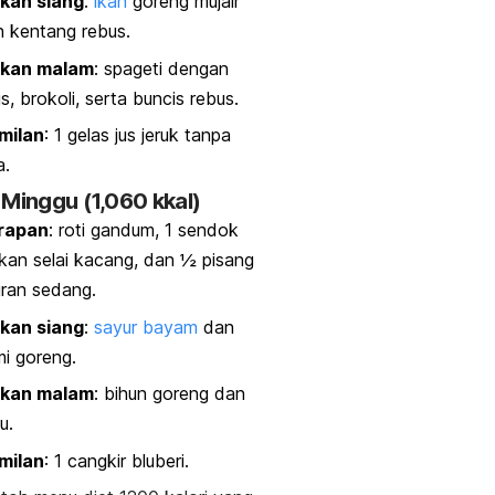
kan siang
:
ikan
goreng mujair
 kentang rebus.
kan malam
: spageti dengan
s, brokoli, serta buncis rebus.
milan
: 1 gelas jus jeruk tanpa
a.
 Minggu (1,060 kkal)
rapan
: roti gandum, 1 sendok
an selai kacang, dan ½ pisang
ran sedang.
kan siang
:
sayur bayam
dan
i goreng.
kan malam
: bihun goreng dan
u.
milan
: 1 cangkir bluberi.