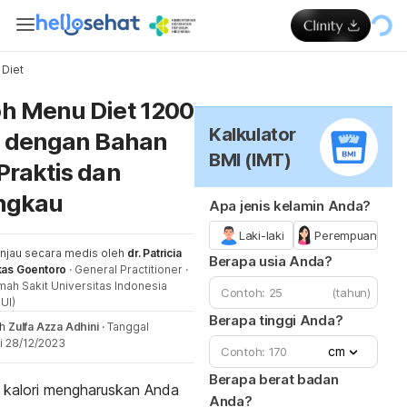
Diet
Me
h Menu Diet 1200
Kalkulator
i dengan Bahan
BMI (IMT)
Praktis dan
ngkau
Apa jenis kelamin Anda?
Laki-laki
Perempuan
injau secara medis oleh
dr. Patricia
Berapa usia Anda?
kas Goentoro
·
General Practitioner
·
ah Sakit Universitas Indonesia
(tahun)
UI)
Berapa tinggi Anda?
eh
Zulfa Azza Adhini
·
Tanggal
i 28/12/2023
cm
Berapa berat badan
 kalori mengharuskan Anda
Anda?