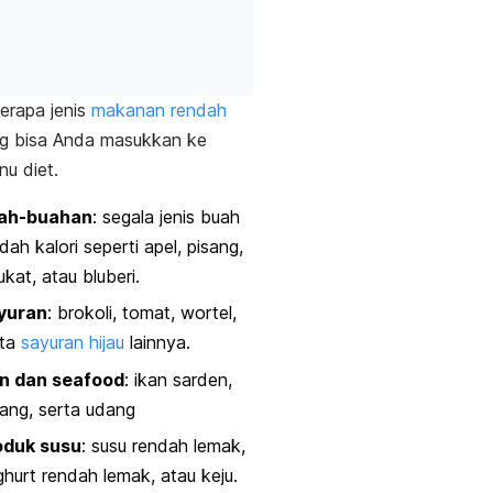
berapa jenis
makanan rendah
g bisa Anda masukkan ke
nu diet.
ah-buahan
: segala jenis buah
dah kalori seperti apel, pisang,
ukat, atau bluberi.
yuran
: brokoli, tomat, wortel,
rta
sayuran hijau
lainnya.
an dan
seafood
: ikan sarden,
ang, serta udang
oduk susu
: susu rendah lemak,
hurt rendah lemak, atau keju.