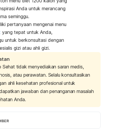
ntoh menu diet 1200 kalori yang
 inspirasi Anda untuk merancang
ama seminggu.
liki pertanyaan mengenai menu
t
yang tepat untuk Anda,
gu untuk berkonsultasi dengan
sialis gizi atau ahli gizi.
atan
o Sehat tidak menyediakan saran medis,
nosis, atau perawatan. Selalu konsultasikan
an ahli kesehatan profesional untuk
dapatkan jawaban dan penanganan masalah
ehatan Anda.
MBER