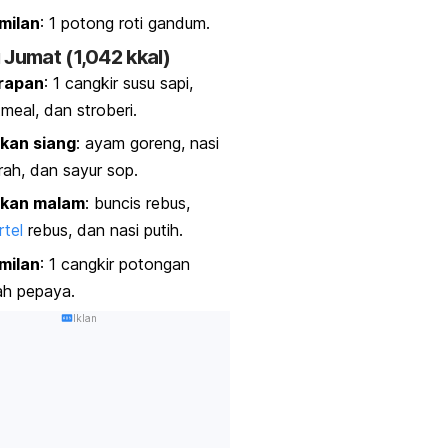
milan
: 1 potong roti gandum.
 Jumat (1,042 kkal)
rapan
: 1 cangkir susu sapi,
tmeal
, dan stroberi.
kan siang
: ayam goreng, nasi
ah, dan sayur sop.
kan malam
: buncis rebus,
tel
rebus, dan nasi putih.
milan
: 1 cangkir potongan
ah pepaya.
Iklan