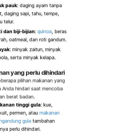
uk pauk
: daging ayam tanpa
it, daging sapi, tahu, tempe,
u telur.
i dan biji-bijian
:
quinoa
, beras
rah,
oatmeal,
dan roti gandum.
nyak
: minyak zaitun, minyak
ola, serta minyak kelapa.
nan yang perlu dihindari
eberapa pilihan makanan yang
a Anda hindari saat mencoba
an berat badan.
kanan tinggi gula
: kue,
kuit, permen, atau
makanan
ngandung gula
tambahan
nnya perlu dihindari.