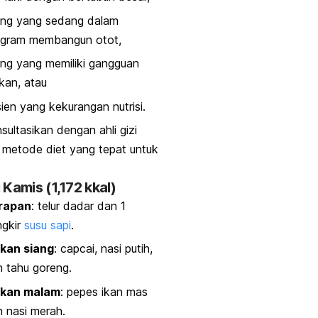
ang yang sedang dalam
ogram membangun otot,
ng yang memiliki gangguan
kan, atau
ien yang kekurangan nutrisi.
sultasikan dengan ahli gizi
metode diet yang tepat untuk
 Kamis (1,172 kkal)
rapan
: telur dadar dan 1
ngkir
susu sapi
.
kan siang
: capcai, nasi putih,
 tahu goreng.
kan malam
: pepes ikan mas
 nasi merah.