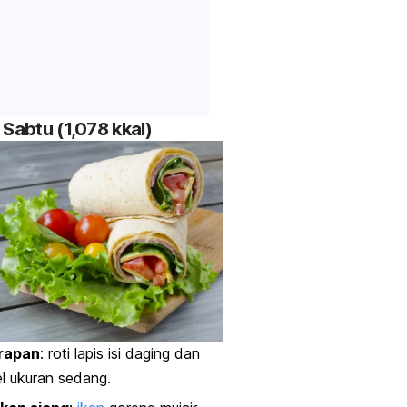
 Sabtu (1,078 kkal)
rapan
: roti lapis isi daging dan
l ukuran sedang.