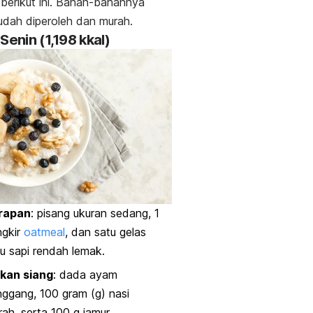
berikut ini. Bahan-bahannya
udah diperoleh dan murah.
Senin (1,198 kkal)
rapan
: pisang ukuran sedang, 1
ngkir
oatmeal
, dan satu gelas
u sapi rendah lemak.
kan siang
: dada ayam
ggang, 100 gram (g) nasi
ah, serta 100 g jamur.