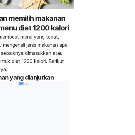
an memilih makanan
menu diet 1200 kalori
membuat menu yang tepat,
u mengenali jenis makanan apa
 sebaiknya dimasukkan atau
untuk diet 1200 kalori. Berikut
nya.
nan yang dianjurkan
Iklan