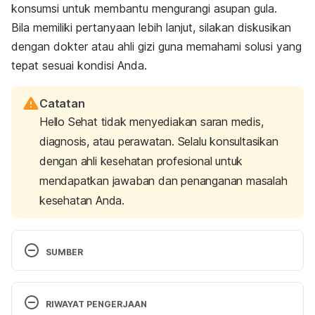
konsumsi untuk membantu mengurangi asupan gula.
Bila memiliki pertanyaan lebih lanjut, silakan diskusikan
dengan dokter atau ahli gizi guna memahami solusi yang
tepat sesuai kondisi Anda.
Catatan
Hello Sehat tidak menyediakan saran medis,
diagnosis, atau perawatan. Selalu konsultasikan
dengan ahli kesehatan profesional untuk
mendapatkan jawaban dan penanganan masalah
kesehatan Anda.
SUMBER
Lajous M, Tondeur L, Fagherazzi G, de Lauzon-
Guillain B, Boutron-Ruaualt MC, Clavel-Chapelon F. 
RIWAYAT PENGERJAAN
(2012) Processed and unprocessed red meat 