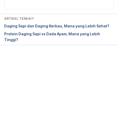
Retrieved 30 June 2022, from 
https://www.nhsinform.scot/illnesses-and-
conditions/infections-and-poisoning/food-
ARTIKEL TERKAIT
poisoning
Daging Sapi dan Daging Kerbau, Mana yang Lebih Sehat?
Protein Daging Sapi vs Dada Ayam, Mana yang Lebih
Tinggi?
Staphylococcal (staph) food poisoning. (2018, 
August 9). Centers for Disease Control and 
Prevention. Retrieved June 30, 2022, from 
Memuat...
https://www.cdc.gov/foodsafety/diseases/staphylo
coccal.html 
Botulism – Symptoms and causes. (2020). 
Retrieved 30 June 2022, from 
https://www.mayoclinic.org/diseases-
conditions/botulism/symptoms-causes/syc-