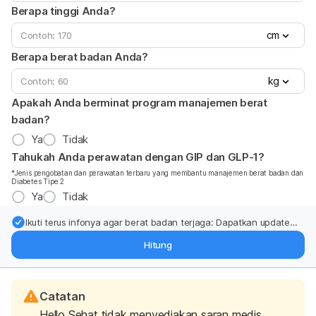
Berapa tinggi Anda?
cm
Berapa berat badan Anda?
kg
Apakah Anda berminat program manajemen berat
badan?
Ya
Tidak
Tahukah Anda perawatan dengan GIP dan GLP-1?
*Jenis pengobatan dan perawatan terbaru yang membantu manajemen berat badan dan
Diabetes Tipe 2
Ya
Tidak
Ikuti terus infonya agar berat badan terjaga: Dapatkan update
dari pakar mengenai dukungan dan perawatan berat badan
Hitung
langsung ke inbox Anda.
Catatan
Hello Sehat tidak menyediakan saran medis,