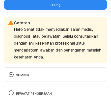
dari pakar mengenai dukungan dan perawatan berat badan
Hitung
langsung ke inbox Anda.
Catatan
Hello Sehat tidak menyediakan saran medis,
diagnosis, atau perawatan. Selalu konsultasikan
dengan ahli kesehatan profesional untuk
mendapatkan jawaban dan penanganan masalah
kesehatan Anda.
SUMBER
IDAI. (2017). Bolehkah Susu Kental Manis (SKM) 
diberikan pada Anak?. Retrieved 1 October 2025, 
RIWAYAT PENGERJAAN
from 
http://www.idai.or.id/artikel/klinik/pengasuhan-
anak/bolehkah-susu-kental-manis-skm-diberikan-
Versi Terbaru
pada-anak