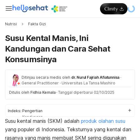
Nutrisi
Fakta Gizi
Susu Kental Manis, Ini
Kandungan dan Cara Sehat
Konsumsinya
Ditinjau secara medis oleh
dr. Nurul Fajriah Afiatunnisa
·
General Practitioner
·
Universitas La Tansa Mashiro
Ditulis oleh
Fidhia Kemala
·
Tanggal diperbarui 02/10/2025
Indeks:
Pengertian
Kandungan
Susu kental manis (SKM) adalah
produk olahan susu
Kegunaan
yang populer di Indonesia. Teksturnya yang kental dan
Faktor Risiko
Cara Konsumsi
rasanya yang manis membuat SKM sering digunakan