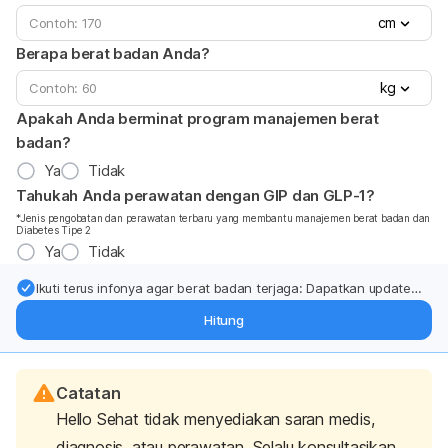
cm
Berapa berat badan Anda?
kg
Apakah Anda berminat program manajemen berat
badan?
Ya
Tidak
Tahukah Anda perawatan dengan GIP dan GLP-1?
*Jenis pengobatan dan perawatan terbaru yang membantu manajemen berat badan dan
Diabetes Tipe 2
Ya
Tidak
Ikuti terus infonya agar berat badan terjaga: Dapatkan update
dari pakar mengenai dukungan dan perawatan berat badan
Hitung
langsung ke inbox Anda.
Catatan
Hello Sehat tidak menyediakan saran medis,
diagnosis, atau perawatan. Selalu konsultasikan