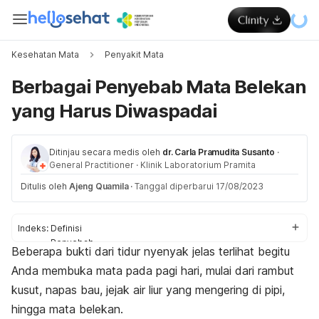
Kesehatan Mata
Penyakit Mata
Berbagai Penyebab Mata Belekan
yang Harus Diwaspadai
Ditinjau secara medis oleh
dr. Carla Pramudita Susanto
·
General Practitioner
·
Klinik Laboratorium Pramita
Ditulis oleh
Ajeng Quamila
·
Tanggal diperbarui 17/08/2023
Indeks:
Definisi
Penyebab
Beberapa bukti dari tidur nyenyak jelas terlihat begitu
Pengobatan
Anda membuka mata pada pagi hari, mulai dari rambut
kusut, napas bau, jejak air liur yang mengering di pipi,
hingga mata belekan.