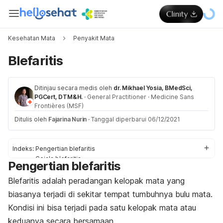
Kesehatan Mata
Penyakit Mata
Blefaritis
Ditinjau secara medis oleh
dr. Mikhael Yosia, BMedSci,
PGCert, DTM&H.
·
General Practitioner
·
Medicine Sans
Frontières (MSF)
Ditulis oleh
Fajarina Nurin
·
Tanggal diperbarui 06/12/2021
Indeks:
Pengertian blefaritis
Gejala blefaritis
Pengertian blefaritis
Penyebab blefaritis
Faktor pemicu
Blefaritis ada
lah peradangan kelopak mata yang
Komplikasi blefaritis
biasanya terjadi di sekitar tempat tumbuhnya bulu mata.
Diagnosis & pengobatan
Kondisi ini bisa terjadi pada satu kelopak mata atau
Pencegahan blefaritis
keduanya secara bersamaan.