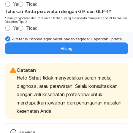
Ya
Tidak
Tahukah Anda perawatan dengan GIP dan GLP-1?
*Jenis pengobatan dan perawatan terbaru yang membantu manajemen berat badan dan
Diabetes Tipe 2
Ya
Tidak
Ikuti terus infonya agar berat badan terjaga: Dapatkan update
dari pakar mengenai dukungan dan perawatan berat badan
Hitung
langsung ke inbox Anda.
Catatan
Hello Sehat tidak menyediakan saran medis,
diagnosis, atau perawatan. Selalu konsultasikan
dengan ahli kesehatan profesional untuk
mendapatkan jawaban dan penanganan masalah
kesehatan Anda.
SUMBER