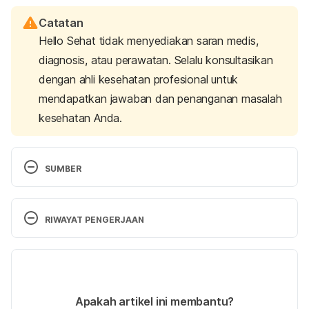
Catatan
Hello Sehat tidak menyediakan saran medis,
diagnosis, atau perawatan. Selalu konsultasikan
dengan ahli kesehatan profesional untuk
mendapatkan jawaban dan penanganan masalah
kesehatan Anda.
SUMBER
Mukamal, R. (2016). Facts About Tears – American 
Academy of Ophthalmology. Retrieved 26 
RIWAYAT PENGERJAAN
November 2024, from https://www.aao.org/eye-
health/tips-prevention/facts-about-tears 
Versi Terbaru
Mukamal, R. (2017). All About Emotional Tears – 
04/12/2024
American Academy of Ophthalmology. Retrieved 26 
Ditulis oleh 
Arinda Veratamala
Apakah artikel ini membantu?