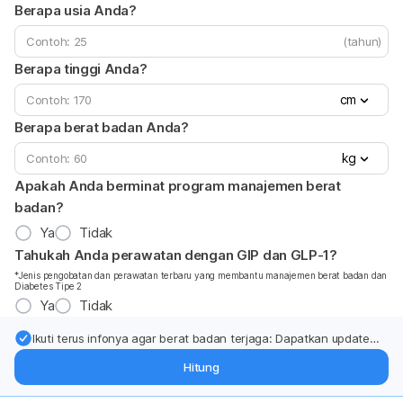
Berapa usia Anda?
(tahun)
Berapa tinggi Anda?
cm
Berapa berat badan Anda?
kg
Apakah Anda berminat program manajemen berat
badan?
Ya
Tidak
Tahukah Anda perawatan dengan GIP dan GLP-1?
*Jenis pengobatan dan perawatan terbaru yang membantu manajemen berat badan dan
Diabetes Tipe 2
Ya
Tidak
Ikuti terus infonya agar berat badan terjaga: Dapatkan update
dari pakar mengenai dukungan dan perawatan berat badan
Hitung
langsung ke inbox Anda.