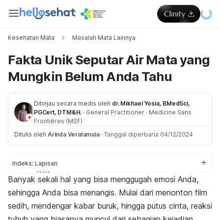
Kesehatan Mata
Masalah Mata Lainnya
Fakta Unik Seputar Air Mata yang
Mungkin Belum Anda Tahu
Ditinjau secara medis oleh
dr. Mikhael Yosia, BMedSci,
PGCert, DTM&H.
·
General Practitioner
·
Medicine Sans
Frontières (MSF)
Ditulis oleh
Arinda Veratamala
·
Tanggal diperbarui 04/12/2024
Indeks:
Lapisan
Jenis
Banyak sekali hal yang bisa menggugah emosi Anda,
Manfaat
sehingga Anda bisa menangis. Mulai dari menonton film
Gangguan
sedih, mendengar kabar buruk, hingga putus cinta, reaksi
tubuh yang biasanya muncul dari sebagian kejadian