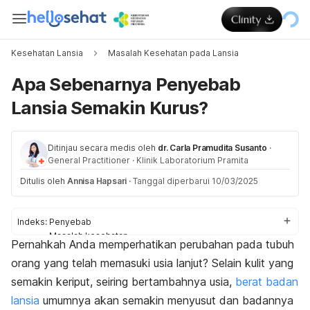
Kesehatan Lansia
Masalah Kesehatan pada Lansia
Apa Sebenarnya Penyebab
Lansia Semakin Kurus?
Ditinjau secara medis oleh
dr. Carla Pramudita Susanto
·
General Practitioner
·
Klinik Laboratorium Pramita
Ditulis oleh
Annisa Hapsari
·
Tanggal diperbarui 10/03/2025
Indeks:
Penyebab
Masalah kesehatan
Pernahkah Anda memperhatikan perubahan pada tubuh
Cara mengatasi
orang yang telah memasuki usia lanjut? Selain kulit yang
semakin keriput, seiring bertambahnya usia,
berat badan
lansia
umumnya akan semakin menyusut dan badannya