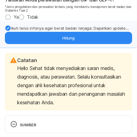
*Jenis pengobatan dan perawatan terbaru yang membantu manajemen berat badan dan
Diabetes Tipe 2
Ya
Tidak
Ikuti terus infonya agar berat badan terjaga: Dapatkan update
dari pakar mengenai dukungan dan perawatan berat badan
Hitung
langsung ke inbox Anda.
Catatan
Hello Sehat tidak menyediakan saran medis,
diagnosis, atau perawatan. Selalu konsultasikan
dengan ahli kesehatan profesional untuk
mendapatkan jawaban dan penanganan masalah
kesehatan Anda.
SUMBER
Gaddey, H. L., & Holder, K. (2014). Unintentional 