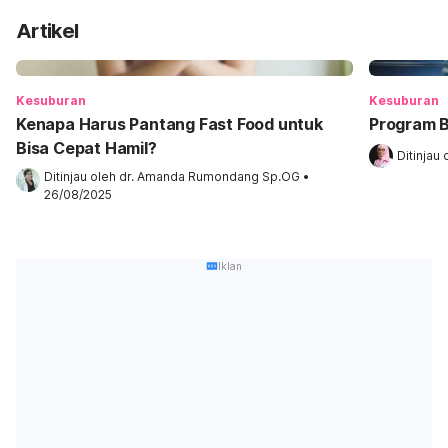
Artikel
Kesuburan
Kesuburan
Kenapa Harus Pantang Fast Food untuk
Program 
Bisa Cepat Hamil?
Ditinjau 
Ditinjau oleh 
dr. Amanda Rumondang Sp.OG
•
26/08/2025
Iklan