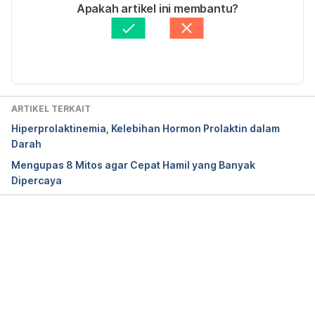
Stress and Infertility. 
Ditulis oleh 
Irene Anindyaputri
Apakah artikel ini membantu?
http://www.webmd.com/infertility-and-
Ditinjau secara medis oleh
dr. Andreas Wilson 
reproduction/features/infertility-stress
 Diakses 
Setiawan, M.Kes.
Diperbarui oleh: 
Maria Amanda
pada 21 November 2016. 
ARTIKEL TERKAIT
Hiperprolaktinemia, Kelebihan Hormon Prolaktin dalam
Darah
Mengupas 8 Mitos agar Cepat Hamil yang Banyak
Dipercaya
Memuat...