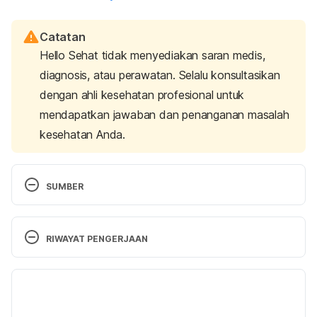
Catatan
Hello Sehat tidak menyediakan saran medis,
diagnosis, atau perawatan. Selalu konsultasikan
dengan ahli kesehatan profesional untuk
mendapatkan jawaban dan penanganan masalah
kesehatan Anda.
SUMBER
Davies, A. (n.d.). 
6 Factors That Increase Your 
Chance Of Having Twins Or Multiples 
. Retrieved 
RIWAYAT PENGERJAAN
from Mother and Baby: 
http://www.motherandbaby.co.uk/trying-for-a-
Versi Terbaru
baby/pregnancy-planning/help-to-get-pregnant/6-
factors-that-increase-your-chance-of-having-
16/08/2021
twins-or-multiple-babies