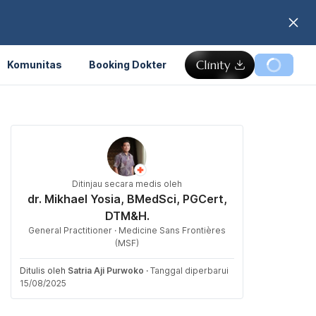
Komunitas
Booking Dokter
Ditinjau secara medis oleh
dr. Mikhael Yosia, BMedSci, PGCert,
DTM&H.
General Practitioner · Medicine Sans Frontières
(MSF)
Ditulis oleh
Satria Aji Purwoko
·
Tanggal diperbarui
15/08/2025