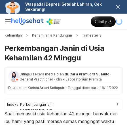
Waspadai Depresi Setelah Lahiran, Cek
Sekarang!
Kehamilan
Kehamilan & Kandungan
Trimester 3
Perkembangan Janin di Usia
Kehamilan 42 Minggu
Ditinjau secara medis oleh
dr. Carla Pramudita Susanto
·
General Practitioner
·
Klinik Laboratorium Pramita
Ditulis oleh
Karinta Ariani Setiaputri
·
Tanggal diperbarui 18/11/2022
Indeks:
Perkembangan janin
Perubahan tubuh ibu
Saat memasuki usia kehamilan 42 minggu, banyak dari
Perlu diketahui
ibu hamil yang pasti merasa cemas mengingat waktu
Pemeriksaan