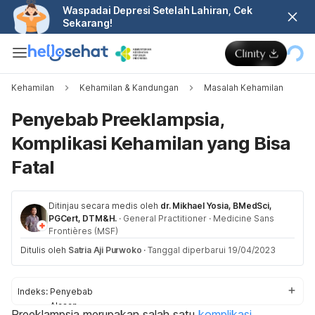
Waspadai Depresi Setelah Lahiran, Cek
Sekarang!
Kehamilan
Kehamilan & Kandungan
Masalah Kehamilan
Penyebab Preeklampsia,
Komplikasi Kehamilan yang Bisa
Fatal
Ditinjau secara medis oleh
dr. Mikhael Yosia, BMedSci,
PGCert, DTM&H.
·
General Practitioner
·
Medicine Sans
Frontières (MSF)
Ditulis oleh
Satria Aji Purwoko
·
Tanggal diperbarui 19/04/2023
Indeks:
Penyebab
Alasan
Preeklampsia merupakan salah satu
komplikasi