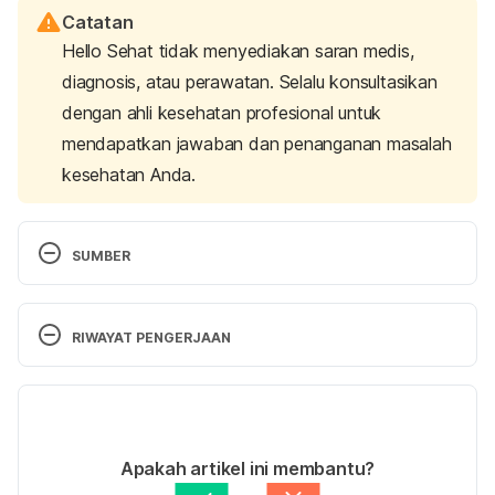
Catatan
Hello Sehat tidak menyediakan saran medis,
diagnosis, atau perawatan. Selalu konsultasikan
dengan ahli kesehatan profesional untuk
mendapatkan jawaban dan penanganan masalah
kesehatan Anda.
SUMBER
Preeclampsia. 
(2023). March of Dimes. Retrieved 
March 29, 2023, from 
RIWAYAT PENGERJAAN
https://www.marchofdimes.org/find-
support/topics/pregnancy/preeclampsia
Versi Terbaru
Pre-eclampsia – Causes.
 (2017). NHS UK. Retrieved 
19/04/2023
March 29, 2023, from 
Ditulis oleh 
Satria Aji Purwoko
Apakah artikel ini membantu?
https://www.nhs.uk/conditions/pre-
Ditinjau secara medis oleh
dr. Mikhael Yosia, 