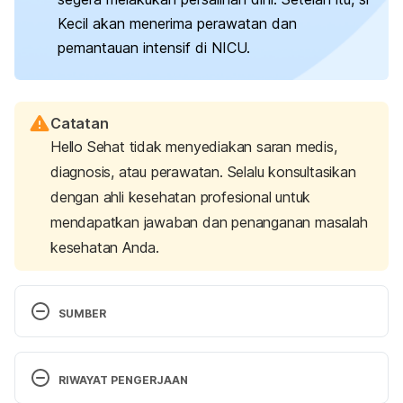
Kecil akan menerima perawatan dan
pemantauan intensif di NICU.
Catatan
Hello Sehat tidak menyediakan saran medis,
diagnosis, atau perawatan. Selalu konsultasikan
dengan ahli kesehatan profesional untuk
mendapatkan jawaban dan penanganan masalah
kesehatan Anda.
SUMBER
Preterm birth
. (2023, May 10). World Health 
Organization (WHO). Retrieved 10 December 2024, 
RIWAYAT PENGERJAAN
from 
https://www.who.int/news-room/fact-