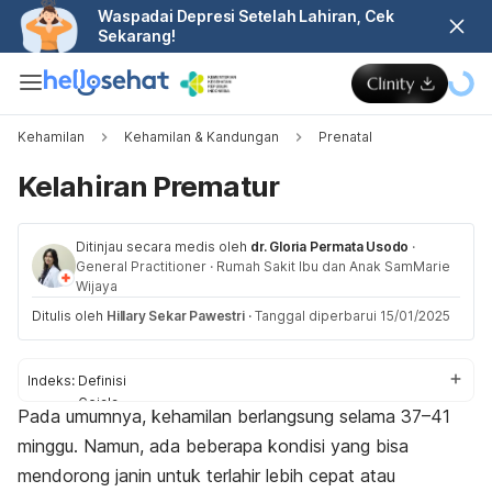
Waspadai Depresi Setelah Lahiran, Cek
Sekarang!
Kehamilan
Kehamilan & Kandungan
Prenatal
Kelahiran Prematur
Ditinjau secara medis oleh
dr. Gloria Permata Usodo
·
General Practitioner
·
Rumah Sakit Ibu dan Anak SamMarie
Wijaya
Ditulis oleh
Hillary Sekar Pawestri
·
Tanggal diperbarui 15/01/2025
Indeks:
Definisi
Gejala
Pada umumnya, kehamilan berlangsung selama 37
–41
Penyebab dan faktor risiko
minggu. Namun, ada beberapa kondisi yang bisa
Diagnosis
Penanganan
mendorong janin untuk terlahir lebih cepat atau
Pencegahan