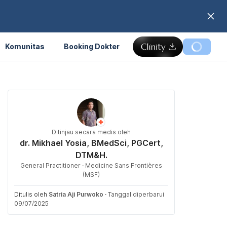
Komunitas
Booking Dokter
Ditinjau secara medis oleh
dr. Mikhael Yosia, BMedSci, PGCert,
DTM&H.
General Practitioner · Medicine Sans Frontières
(MSF)
Ditulis oleh
Satria Aji Purwoko
·
Tanggal diperbarui
09/07/2025