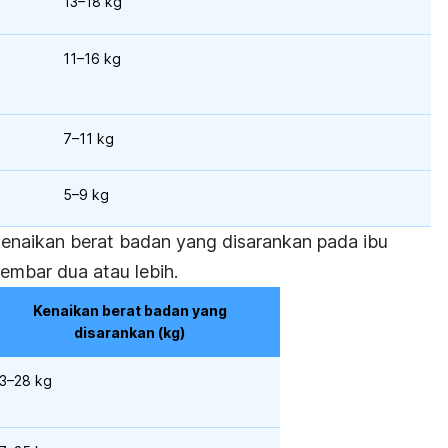
13–18 kg
11–16 kg
7–11 kg
5–9 kg
 kenaikan berat badan yang disarankan pada ibu
embar dua atau lebih.
Kenaikan berat badan yang
disarankan (kg)
3–28 kg