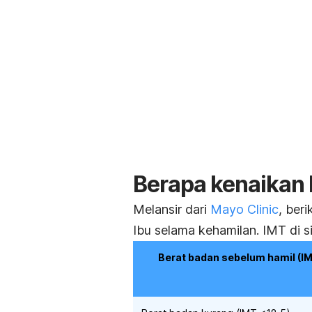
Berapa kenaikan b
Melansir dari
Mayo Clinic
, ber
Ibu selama kehamilan. IMT di s
Berat badan sebelum hamil (I