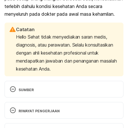
terlebih dahulu kondisi kesehatan Anda secara
menyeluruh pada dokter pada awal masa kehamilan.
Catatan
Hello Sehat tidak menyediakan saran medis,
diagnosis, atau perawatan. Selalu konsultasikan
dengan ahli kesehatan profesional untuk
mendapatkan jawaban dan penanganan masalah
kesehatan Anda.
SUMBER
SIFAKIS, S., and G. PHARMAKIDES. “Anemia In 
Pregnancy”. 
Annals Of The New York Academy Of 
RIWAYAT PENGERJAAN
Sciences
, vol 900, no. 1, 2006, pp. 125-136. 
Wiley. 
Retrieved 28 November 2022 
Versi Terbaru