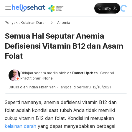
Penyakit Kelainan Darah
Anemia
Semua Hal Seputar Anemia
Defisiensi Vitamin B12 dan Asam
Folat
Ditinjau secara medis oleh
dr. Damar Upahita
·
General
Practitioner
·
None
Ditulis oleh
Indah Fitrah Yani
·
Tanggal diperbarui 12/10/2021
Seperti namanya, anemia defisiensi vitamin B12 dan
folat adalah kondisi saat tubuh Anda tidak memiliki
cukup vitamin B12 dan folat. Kondisi ini merupakan
kelainan darah
yang dapat menyebabkan berbagai