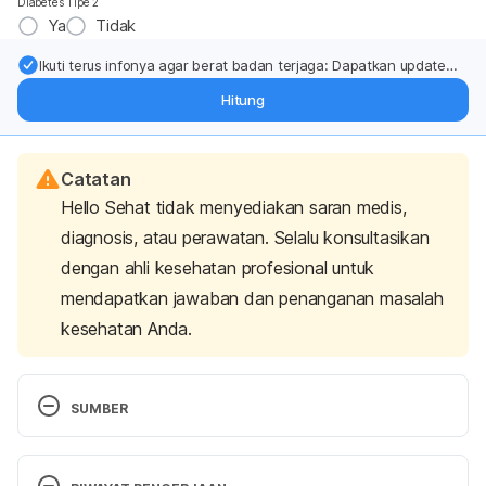
Diabetes Tipe 2
Ya
Tidak
Ikuti terus infonya agar berat badan terjaga: Dapatkan update
dari pakar mengenai dukungan dan perawatan berat badan
Hitung
langsung ke inbox Anda.
Catatan
Hello Sehat tidak menyediakan saran medis,
diagnosis, atau perawatan. Selalu konsultasikan
dengan ahli kesehatan profesional untuk
mendapatkan jawaban dan penanganan masalah
kesehatan Anda.
SUMBER
Hot flashes and night SWEATS (pdq®)–patient 
version. (n.d.). Retrieved August 24, 2021, from 