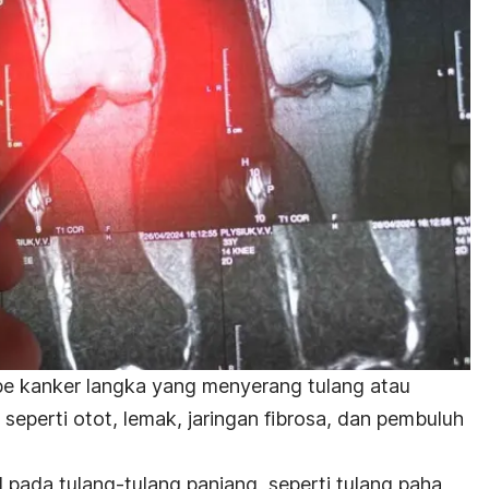
e kanker langka yang menyerang tulang atau
, seperti otot, lemak, jaringan fibrosa, dan pembuluh
 pada tulang-tulang panjang, seperti tulang paha,