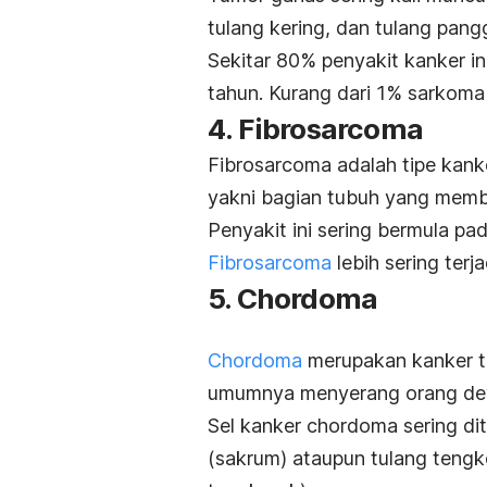
tulang kering, dan tulang pangg
Sekitar 80% penyakit kanker in
tahun. Kurang dari 1% sarkoma 
4.
Fibrosarcoma
Fibrosarcoma
adalah tipe kank
yakni bagian tubuh yang membu
Penyakit ini sering bermula pad
Fibrosarcoma
lebih sering ter
5.
Chordoma
Chordoma
merupakan kanker tul
umumnya menyerang orang dewa
Sel kanker
chordoma
sering d
(sakrum) ataupun tulang tengk