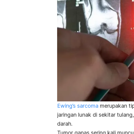
Ewing’s sarcoma
merupakan tip
jaringan lunak di sekitar tulang
darah.
Tumor ganas sering kali muncul