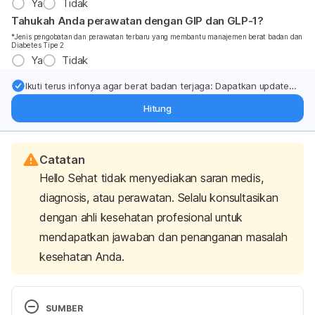
Ya
Tidak
Tahukah Anda perawatan dengan GIP dan GLP-1?
*Jenis pengobatan dan perawatan terbaru yang membantu manajemen berat badan dan
Diabetes Tipe 2
Ya
Tidak
Ikuti terus infonya agar berat badan terjaga: Dapatkan update
dari pakar mengenai dukungan dan perawatan berat badan
Hitung
langsung ke inbox Anda.
Catatan
Hello Sehat tidak menyediakan saran medis,
diagnosis, atau perawatan. Selalu konsultasikan
dengan ahli kesehatan profesional untuk
mendapatkan jawaban dan penanganan masalah
kesehatan Anda.
SUMBER