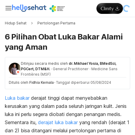
Hidup Sehat
Pertolongan Pertama
6 Pilihan Obat Luka Bakar Alami
yang Aman
Ditinjau secara medis oleh
dr. Mikhael Yosia, BMedSci,
PGCert, DTM&H.
·
General Practitioner
·
Medicine Sans
Frontières (MSF)
Ditulis oleh
Fidhia Kemala
·
Tanggal diperbarui 05/08/2024
Luka bakar
derajat tinggi dapat menyebabkan
kerusakan yang dalam pada seluruh jaringan kulit. Jenis
luka ini perlu segera diobati dengan penangan medis.
Sementara itu,
derajat luka bakar
yang rendah (derajat 1
dan 2) bisa ditangani melalui
pertolongan pertama di