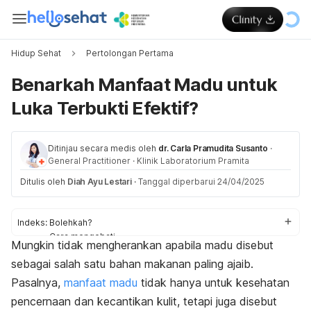
Hidup Sehat
Pertolongan Pertama
Benarkah Manfaat Madu untuk
Luka Terbukti Efektif?
Ditinjau secara medis oleh
dr. Carla Pramudita Susanto
·
General Practitioner
·
Klinik Laboratorium Pramita
Ditulis oleh
Diah Ayu Lestari
·
Tanggal diperbarui 24/04/2025
Indeks:
Bolehkah?
Cara mengobati
Mungkin tidak mengherankan apabila madu disebut
Manfaat
sebagai salah satu bahan makanan paling ajaib.
Pasalnya,
manfaat madu
tidak hanya untuk kesehatan
pencernaan dan kecantikan kulit, tetapi juga disebut