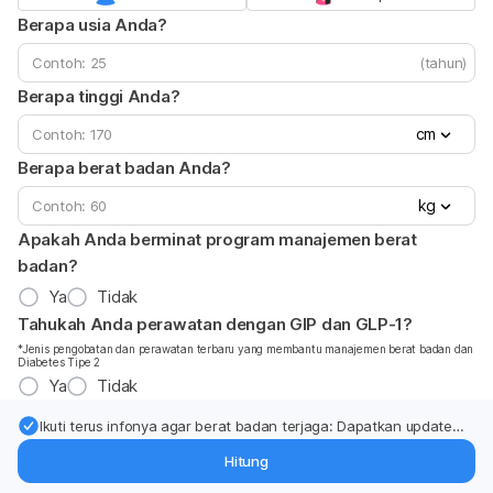
Berapa usia Anda?
(tahun)
Berapa tinggi Anda?
cm
Berapa berat badan Anda?
kg
Apakah Anda berminat program manajemen berat
badan?
Ya
Tidak
Tahukah Anda perawatan dengan GIP dan GLP-1?
*Jenis pengobatan dan perawatan terbaru yang membantu manajemen berat badan dan
Diabetes Tipe 2
Ya
Tidak
Ikuti terus infonya agar berat badan terjaga: Dapatkan update
dari pakar mengenai dukungan dan perawatan berat badan
Hitung
langsung ke inbox Anda.