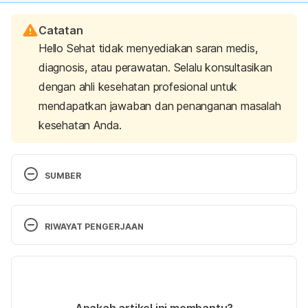
Catatan
Hello Sehat tidak menyediakan saran medis,
diagnosis, atau perawatan. Selalu konsultasikan
dengan ahli kesehatan profesional untuk
mendapatkan jawaban dan penanganan masalah
kesehatan Anda.
SUMBER
Jull, A. B., Cullum, N., Dumville, J. C., Westby, M. J., 
Deshpande, S., & Walker, N. (2015). Honey as a 
RIWAYAT PENGERJAAN
topical treatment for wounds. 
Cochrane Database 
of Systematic Reviews
, 
3
. 
Versi Terbaru
24/04/2025
Honey: A Biologic Wound Dressing. 
(N.d.). 
Ditulis oleh 
Diah Ayu Lestari
Apakah artikel ini membantu?