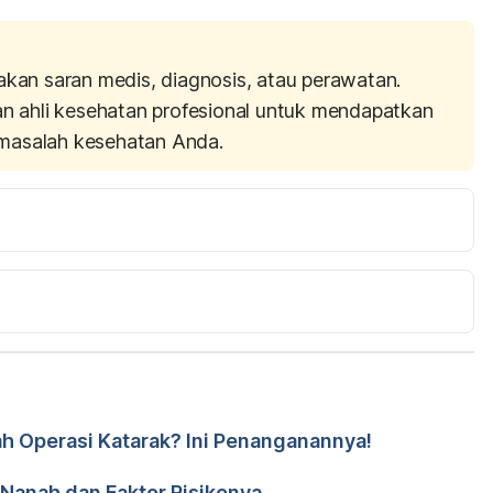
akan saran medis, diagnosis, atau perawatan.
an ahli kesehatan profesional untuk mendapatkan
masalah kesehatan Anda.
 2021, from 
com/articles/249182.php
1, from 
abscess/causes/
out Pus. Retrieved 10 March 2021, from 
h Operasi Katarak? Ini Penanganannya!
th/pus
r. Yusra Firdaus
ni Setiaputri
Nanah dan Faktor Risikonya