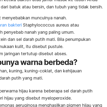
p dari batuk atau bersin, dan tubuh yang tidak bersih.
pat menyebabkan munculnya nanah.
aran bakteri
Staphylococcus aureus
atau
h penyebab nanah yang paling umum.
in dan sel darah putih mati. Bila penumpukan
kaan kulit, itu disebut pustule.
m jaringan tertutup disebut abses.
unya warna berbeda?
an, kuning, kuning-coklat, dan kehijauan
darah putih yang mati.
erwarna hijau karena beberapa sel darah putih
ri hijau yang disebut myeloperoxide.
omonas aeruginosa
menghasilkan pigmen hijau yang