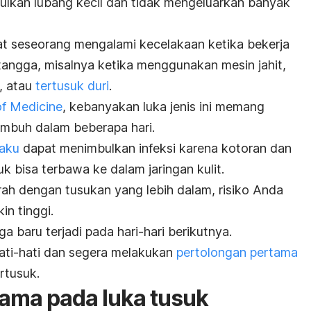
bulkan lubang kecil dan tidak mengeluarkan banyak
aat seseorang mengalami kecelakaan ketika bekerja
angga, misalnya ketika menggunakan mesin jahit,
, atau
tertusuk duri
.
of Medicine
, kebanyakan luka jenis ini memang
embuh dalam beberapa hari.
paku
dapat menimbulkan infeksi karena kotoran dan
 bisa terbawa ke dalam jaringan kulit.
arah dengan tusukan yang lebih dalam, risiko Anda
n tinggi.
ga baru terjadi pada hari-hari berikutnya.
hati-hati dan segera melakukan
pertolongan pertama
rtusuk.
ama pada luka tusuk