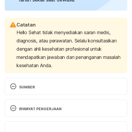
Catatan
Hello Sehat tidak menyediakan saran medis,
diagnosis, atau perawatan. Selalu konsultasikan
dengan ahli kesehatan profesional untuk
mendapatkan jawaban dan penanganan masalah
kesehatan Anda.
SUMBER
Tetanus
. (2023, May 31). Centers for Disease 
Control and Prevention. 
Retrieved 27 October 
RIWAYAT PENGERJAAN
2024, from 
https://www.cdc.gov/tetanus/index.html
Versi Terbaru