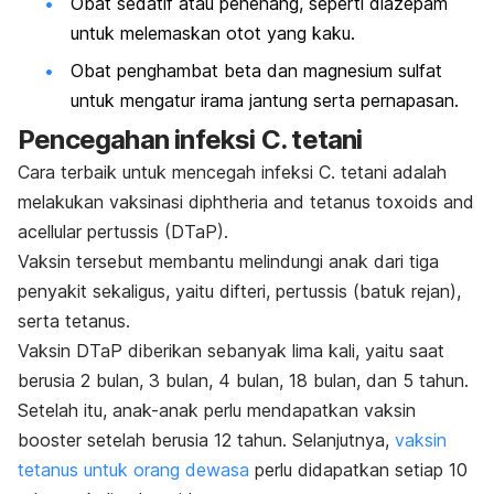
Obat sedatif atau penenang, seperti diazepam
untuk melemaskan otot yang kaku.
Obat penghambat beta dan magnesium sulfat
untuk mengatur irama jantung serta pernapasan.
Pencegahan infeksi
C. tetani
Cara terbaik untuk mencegah infeksi
C. tetani
adalah
melakukan vaksinasi
diphtheria and tetanus toxoids and
acellular pertussis
(DTaP).
Vaksin tersebut membantu melindungi anak dari tiga
penyakit sekaligus, yaitu difteri,
pertussis
(batuk rejan),
serta tetanus.
Vaksin DTaP diberikan sebanyak lima kali, yaitu saat
berusia 2 bulan, 3 bulan, 4 bulan, 18 bulan, dan 5 tahun.
Setelah itu, anak-anak perlu mendapatkan vaksin
booster
setelah berusia 12 tahun. Selanjutnya,
vaksin
tetanus untuk orang dewasa
perlu didapatkan setiap 10