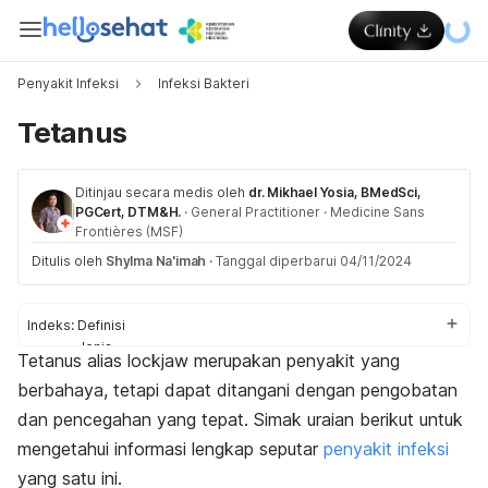
Penyakit Infeksi
Infeksi Bakteri
Tetanus
Ditinjau secara medis oleh
dr. Mikhael Yosia, BMedSci,
PGCert, DTM&H.
·
General Practitioner
·
Medicine Sans
Frontières (MSF)
Ditulis oleh
Shylma Na'imah
·
Tanggal diperbarui 04/11/2024
Indeks:
Definisi
Jenis
Tetanus alias
lockjaw
merupakan penyakit yang
Gejala
berbahaya, tetapi dapat ditangani dengan pengobatan
Penyebab
Faktor risiko
dan pencegahan yang tepat. Simak uraian berikut untuk
Komplikasi
mengetahui informasi lengkap seputar
penyakit infeksi
Diagnosis
yang satu ini.
Pengobatan