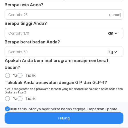
Berapa usia Anda?
(tahun)
Berapa tinggi Anda?
cm
Berapa berat badan Anda?
kg
Apakah Anda berminat program manajemen berat
badan?
Ya
Tidak
Tahukah Anda perawatan dengan GIP dan GLP-1?
*Jenis pengobatan dan perawatan terbaru yang membantu manajemen berat badan dan
Diabetes Tipe 2
Ya
Tidak
Ikuti terus infonya agar berat badan terjaga: Dapatkan update
dari pakar mengenai dukungan dan perawatan berat badan
Hitung
langsung ke inbox Anda.