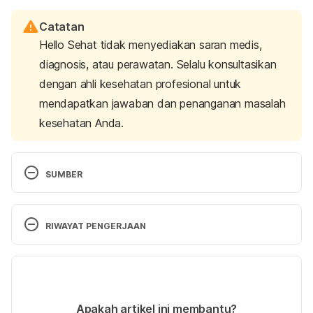
Catatan
Hello Sehat tidak menyediakan saran medis,
diagnosis, atau perawatan. Selalu konsultasikan
dengan ahli kesehatan profesional untuk
mendapatkan jawaban dan penanganan masalah
kesehatan Anda.
SUMBER
Desai, A. (2020). Dog Bites. 
JAMA, 323
(24), 2535. 
https://doi.org/10.1001/jama.2020.1993
RIWAYAT PENGERJAAN
Ellis, R., & Ellis, C. (2014). Dog and Cat Bites. 
Versi Terbaru
American Family Physician, 90
(4), 239-243. 
Retrieved 
28 May 2024,
 from 
11/06/2024
https://www.aafp.org/afp/2014/0815/p239.html
Ditulis oleh 
Reikha Pratiwi
Apakah artikel ini membantu?