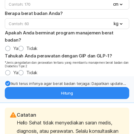
cm
Berapa berat badan Anda?
kg
Apakah Anda berminat program manajemen berat
badan?
Ya
Tidak
Tahukah Anda perawatan dengan GIP dan GLP-1?
*Jenis pengobatan dan perawatan terbaru yang membantu manajemen berat badan dan
Diabetes Tipe 2
Ya
Tidak
Ikuti terus infonya agar berat badan terjaga: Dapatkan update
dari pakar mengenai dukungan dan perawatan berat badan
Hitung
langsung ke inbox Anda.
Catatan
Hello Sehat tidak menyediakan saran medis,
diagnosis, atau perawatan. Selalu konsultasikan