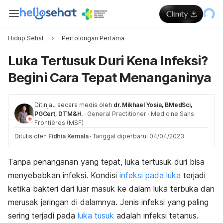
Hidup Sehat
Pertolongan Pertama
Luka Tertusuk Duri Kena Infeksi?
Begini Cara Tepat Menanganinya
Ditinjau secara medis oleh
dr. Mikhael Yosia, BMedSci,
PGCert, DTM&H.
·
General Practitioner
·
Medicine Sans
Frontières (MSF)
Ditulis oleh
Fidhia Kemala
·
Tanggal diperbarui 04/04/2023
Tanpa penanganan yang tepat, luka tertusuk duri bisa
menyebabkan infeksi. Kondisi
infeksi pada luka
terjadi
ketika bakteri dari luar masuk ke dalam luka terbuka dan
merusak jaringan di dalamnya. Jenis infeksi yang paling
sering terjadi pada
luka tusuk
adalah infeksi tetanus.