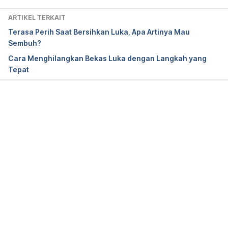
Wound Care Centers. (2021). Infected Wounds. 
ARTIKEL TERKAIT
Retrieved 
4 April, 2023
, from 
Terasa Perih Saat Bersihkan Luka, Apa Artinya Mau
https://www.woundcarecenters.org/article/wound-
Sembuh?
types/infected-wounds
Cara Menghilangkan Bekas Luka dengan Langkah yang
Tepat
Vaccines.gov. (2021). Tetanus (Lockjaw). Retrieved 
4 April, 2023
, from 
https://www.vaccines.gov/diseases/tetanus
Memuat...
American Academy Family Physicians. (2021). 
Wound Care. Retrieved 
4 April, 2023
, from 
https://www.aafp.org/afp/2015/0115/afp20150115p
86-s1.pdf