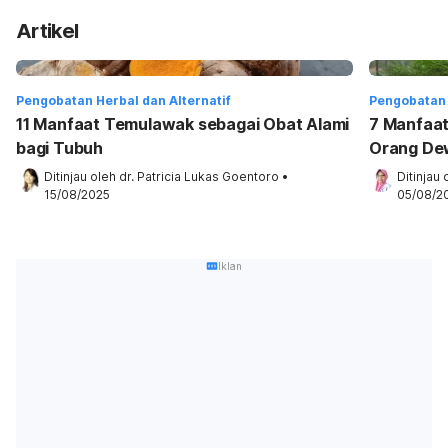
Artikel
Pengobatan Herbal dan Alternatif
Pengobatan 
11 Manfaat Temulawak sebagai Obat Alami
7 Manfaat
bagi Tubuh
Orang De
Ditinjau oleh 
dr. Patricia Lukas Goentoro
•
Ditinjau 
15/08/2025
05/08/2
Iklan