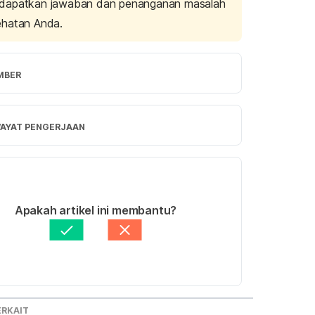
dapatkan jawaban dan penanganan masalah
ehatan Anda.
MBER
j, A. K., Kashyap, N. K., Bera, S. K., Hait, 
ewangan, H. (2023). Proximate composition 
WAYAT PENGERJAAN
eral content analysis of Curcuma caesia 
. 
Biochemical Systematics and Ecology
, 
rsi Terbaru
4661.
/01/2025
A., Khanal, N., Khanal, A., Rai, S., & Adhikari, 
ulis oleh 
Zulfa Azza Adhini
Apakah artikel ini membantu?
4). Pharmacological insights into Curcuma 
injau secara medis oleh
dr. Nurul Fajriah 
Roxb., the black turmeric: a review of 
atunnisa
erbarui oleh: 
Fidhia Kemala
ve compounds and medicinal applications.
r Plants
, 1(1), 1-19.
. Kaushik.,Mamta Kumari and Preeti 
ERKAIT