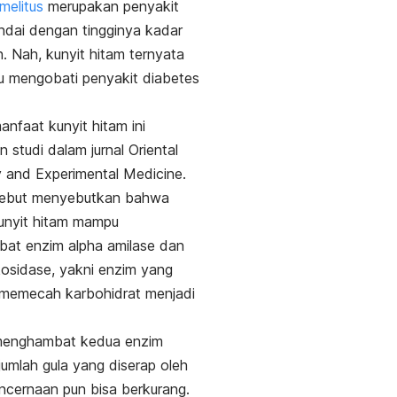
melitus
merupakan penyakit
ndai dengan tingginya kadar
h.
Nah, kunyit hitam ternyata
 mengobati penyakit diabetes
anfaat kunyit hitam ini
n studi dalam jurnal
Oriental
 and Experimental Medicine
.
rsebut menyebutkan bahwa
unyit hitam mampu
at enzim alpha amilase dan
kosidase, yakni enzim yang
 memecah karbohidrat menjadi
enghambat kedua enzim
 jumlah gula yang diserap oleh
ncernaan pun bisa berkurang.