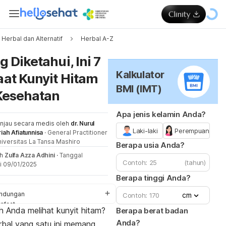
Herbal dan Alternatif
Herbal A-Z
Me
 Diketahui, Ini 7
Kalkulator
at Kunyit Hitam
BMI (IMT)
Kesehatan
Apa jenis kelamin Anda?
injau secara medis oleh
dr. Nurul
Laki-laki
Perempuan
riah Afiatunnisa
·
General Practitioner
iversitas La Tansa Mashiro
Berapa usia Anda?
eh
Zulfa Azza Adhini
·
Tanggal
(tahun)
i 09/01/2025
Berapa tinggi Anda?
ndungan
cm
nfaat
 Anda melihat kunyit hitam?
Berapa berat badan
ra menggunakan
Anda?
bal yang satu ini memang