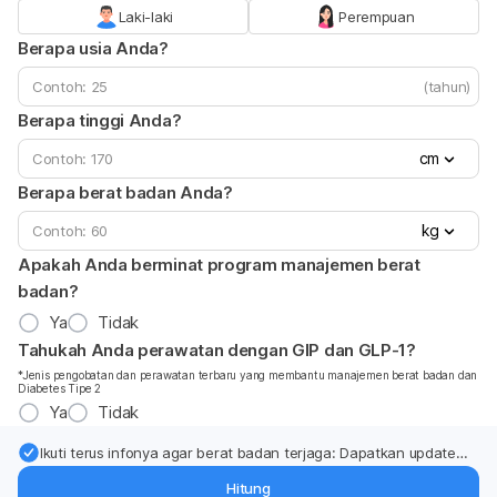
Laki-laki
Perempuan
Berapa usia Anda?
(tahun)
Berapa tinggi Anda?
cm
Berapa berat badan Anda?
kg
Apakah Anda berminat program manajemen berat
badan?
Ya
Tidak
Tahukah Anda perawatan dengan GIP dan GLP-1?
*Jenis pengobatan dan perawatan terbaru yang membantu manajemen berat badan dan
Diabetes Tipe 2
Ya
Tidak
Ikuti terus infonya agar berat badan terjaga: Dapatkan update
dari pakar mengenai dukungan dan perawatan berat badan
Hitung