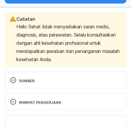
langsung ke inbox Anda.
Catatan
Hello Sehat tidak menyediakan saran medis,
diagnosis, atau perawatan. Selalu konsultasikan
dengan ahli kesehatan profesional untuk
mendapatkan jawaban dan penanganan masalah
kesehatan Anda.
SUMBER
Katherine Zeratsky, R. D. (2023). Is yerba mate 
your cup of tea? Retrieved 05 May 2025, from 
RIWAYAT PENGERJAAN
https://www.mayoclinic.org/healthy-
lifestyle/nutrition-and-healthy-eating/expert-
Versi Terbaru
answers/yerba-mate/faq-20058343
19/05/2025