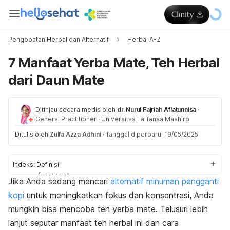
Pengobatan Herbal dan Alternatif
Herbal A-Z
7 Manfaat Yerba Mate, Teh Herbal
dari Daun Mate
Ditinjau secara medis oleh
dr. Nurul Fajriah Afiatunnisa
·
General Practitioner
·
Universitas La Tansa Mashiro
Ditulis oleh
Zulfa Azza Adhini
·
Tanggal diperbarui 19/05/2025
Indeks:
Definisi
Kandungan
Jika Anda sedang mencari
alternatif minuman
pengganti
Manfaat
kopi
untuk meningkatkan fokus dan konsentrasi, Anda
Cara konsumsi
Efek samping
mungkin bisa mencoba teh yerba mate. Telusuri lebih
lanjut seputar manfaat teh herbal ini dan cara